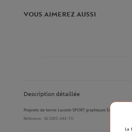
VOUS AIMEREZ AUSSI
Description détaillée
Poignets de tennis Lacoste SPORT graphiques Édition Roland
Référence :
RL1001-AXE-TU
La 