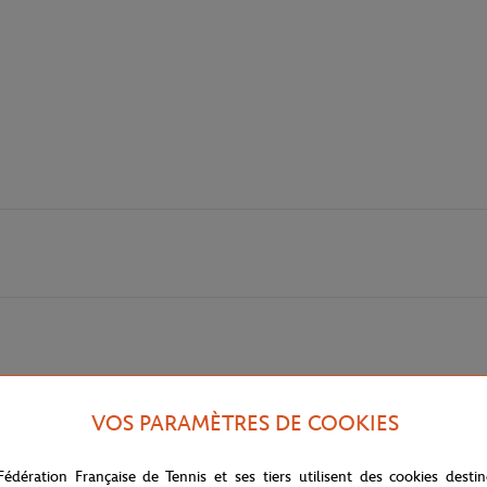
 Garros en Jacquard recyclé à séchage rapide avec Logo Roland Garros au 
VOS PARAMÈTRES DE COOKIES
Fédération Française de Tennis et ses tiers utilisent des cookies desti