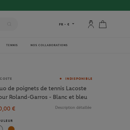
Mon compte : se co
Mon panier
FR
-
€
TENNIS
NOS COLLABORATIONS
rque
COSTE
INDISPONIBLE
uo de poignets de tennis Lacoste
our Roland-Garros - Blanc et bleu
0,00 €
Description détaillée
OULEUR