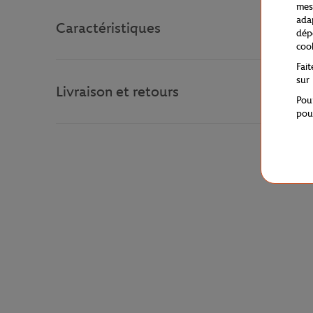
mes
ada
Caractéristiques
dép
coo
Fai
sur
Livraison et retours
Pou
pou