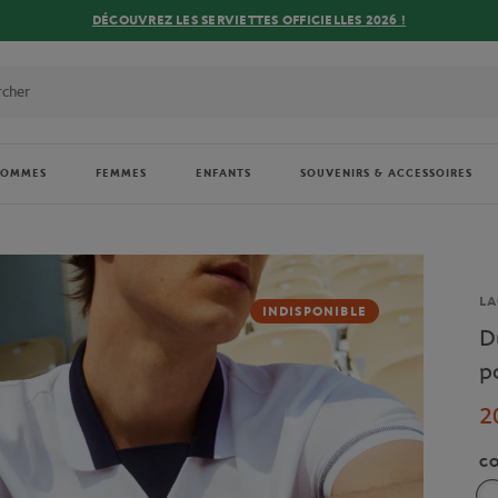
DÉCOUVREZ LES SERVIETTES OFFICIELLES 2026 !
HOMMES
FEMMES
ENFANTS
SOUVENIRS & ACCESSOIRES
Ma
LA
INDISPONIBLE
D
p
2
C