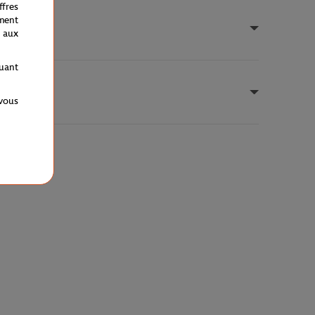
fres
ment
 aux
quant
 vous