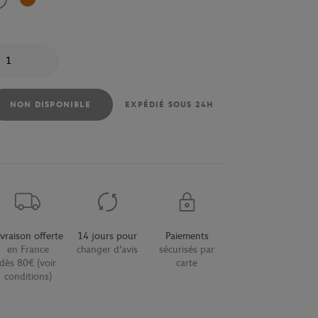
Blanc
Orange
antité
NON DISPONIBLE
EXPÉDIÉ SOUS 24H
ivraison offerte
14 jours pour
Paiements
en France
changer d'avis
sécurisés par
dès 80€ (voir
carte
conditions)