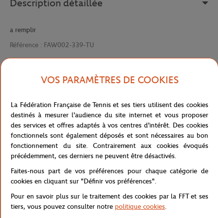
Description détaillée
a remplir
Référence :
FAW002-339-TU
VOS PARAMÈTRES DE COOKIES
Caractéristiques
La Fédération Française de Tennis et ses tiers utilisent des cookies
destinés à mesurer l'audience du site internet et vous proposer
des services et offres adaptés à vos centres d'intérêt. Des cookies
Livraison et retours
fonctionnels sont également déposés et sont nécessaires au bon
fonctionnement du site. Contrairement aux cookies évoqués
précédemment, ces derniers ne peuvent être désactivés.
Faites-nous part de vos préférences pour chaque catégorie de
cookies en cliquant sur "Définir vos préférences".
Pour en savoir plus sur le traitement des cookies par la FFT et ses
Boutique
Concession
DUO POIGNET RORY-339
Accueil
tiers, vous pouvez consulter notre
politique cookies
.