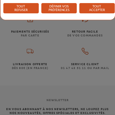
TOUT
DÉFINIR VOS
TOUT
REFUSER
PRÉFÉRENCES
ACCEPTER
PAIEMENTS SÉCURISÉS
RETOUR FACILE
PAR CARTE
DE VOS COMMANDES
LIVRAISON OFFERTE
SERVICE CLIENT
DÈS 80€ (EN FRANCE)
01 47 43 51 11 OU PAR MAIL
NEWSLETTER
EN VOUS ABONNANT À NOS NEWSLETTERS, NE LOUPEZ PLUS
NOS NOUVEAUTÉS, OFFRES SPÉCIALES ET EXCLUSIVITÉS.