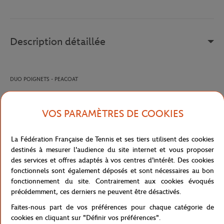
Description détaillée
DUO POIGNETS - PEACOAT
Référence :
TA13B597-410-TU
VOS PARAMÈTRES DE COOKIES
La Fédération Française de Tennis et ses tiers utilisent des cookies
destinés à mesurer l'audience du site internet et vous proposer
Caractéristiques
des services et offres adaptés à vos centres d'intérêt. Des cookies
fonctionnels sont également déposés et sont nécessaires au bon
fonctionnement du site. Contrairement aux cookies évoqués
précédemment, ces derniers ne peuvent être désactivés.
Livraison et retours
Faites-nous part de vos préférences pour chaque catégorie de
cookies en cliquant sur "Définir vos préférences".