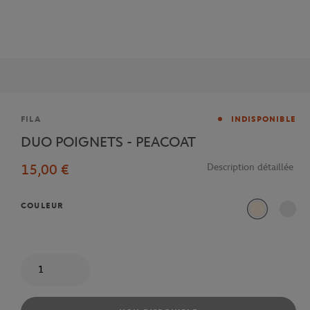
Marque
FILA
INDISPONIBLE
DUO POIGNETS - PEACOAT
15,00 €
Description détaillée
COULEUR
Beige
Quantité