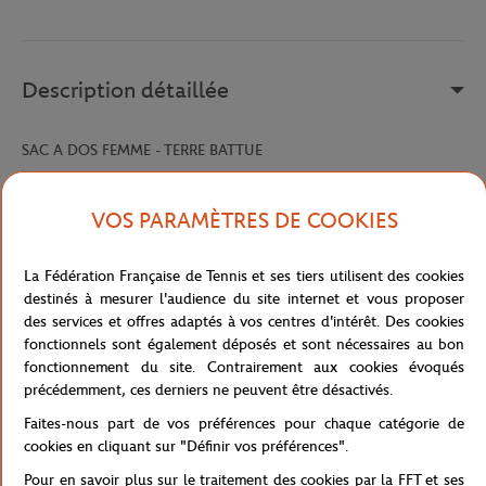
Description détaillée
SAC A DOS FEMME - TERRE BATTUE
Référence :
DV2999-010-TU
VOS PARAMÈTRES DE COOKIES
Caractéristiques
La Fédération Française de Tennis et ses tiers utilisent des cookies
destinés à mesurer l'audience du site internet et vous proposer
des services et offres adaptés à vos centres d'intérêt. Des cookies
fonctionnels sont également déposés et sont nécessaires au bon
fonctionnement du site. Contrairement aux cookies évoqués
Livraison et retours
précédemment, ces derniers ne peuvent être désactivés.
Faites-nous part de vos préférences pour chaque catégorie de
cookies en cliquant sur "Définir vos préférences".
Pour en savoir plus sur le traitement des cookies par la FFT et ses