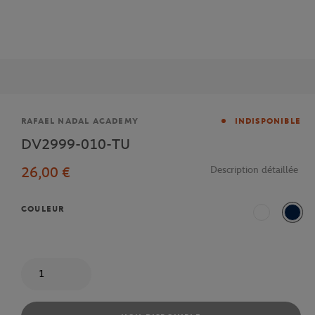
Marque
RAFAEL NADAL ACADEMY
INDISPONIBLE
DV2999-010-TU
26,00 €
Description détaillée
COULEUR
Blanc
Mari
Quantité