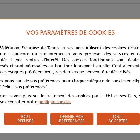
VOS PARAMÈTRES DE COOKIES
Fédération Française de Tennis et ses tiers utilisent des cookies desti
urer l'audience du site internet et vous proposer des services et of
ptés à vos centres d'intérêt. Des cookies fonctionnels sont égale
 pour écouteurs allie protection, praticité et élégance dans un format ultr
osés et sont nécessaires au bon fonctionnement du site. Contrairement
otidien avec style. Le logo Roland-Garros Paris est gaufré en relief sur 
kies évoqués précédemment, ces derniers ne peuvent être désactivés.
re zippée assure une sécurité optimale, et le mousqueton pivotant en méta
actère.
tes-nous part de vos préférences pour chaque catégorie de cookies en cli
 "Définir vos préférences".
r en savoir plus sur le traitement des cookies par la FFT et ses tiers,
vez consulter notre
politique cookies
.
TOUT
DÉFINIR VOS
TOUT
REFUSER
PRÉFÉRENCES
ACCEPTER