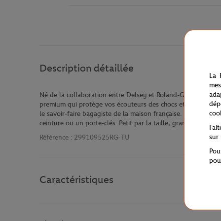
Description détaillée
La 
mes
ada
Né de la collaboration entre Delsey et Roland-Garros, cet étui
dép
premium qui protège vos écouteurs des chocs et rayures du qu
coo
le savoir-faire bagagiste de la maison française. La fermetu
ceinture ou un porte-clés. Petit par la taille, grand par le car
Fai
sur
Référence :
299109525RG-TU
Pou
pou
Caractéristiques