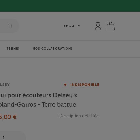
Mon compte : se co
Mon panier
FR
-
€
TENNIS
NOS COLLABORATIONS
rque
LSEY
INDISPONIBLE
tui pour écouteurs Delsey x
oland-Garros - Terre battue
5,00 €
Description détaillée
antité