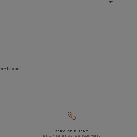
erre battue
SERVICE CLIENT
)
01 47 43 51 11 OU PAR MAIL