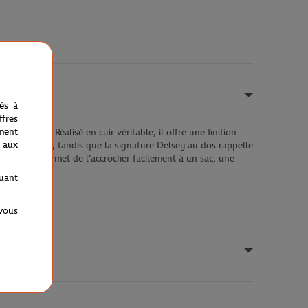
nés à
fres
ment
a-compact. Réalisé en cuir véritable, il offre une finition
 aux
la face avant, tandis que la signature Delsey au dos rappelle
l argenté permet de l'accrocher facilement à un sac, une
quant
 vous