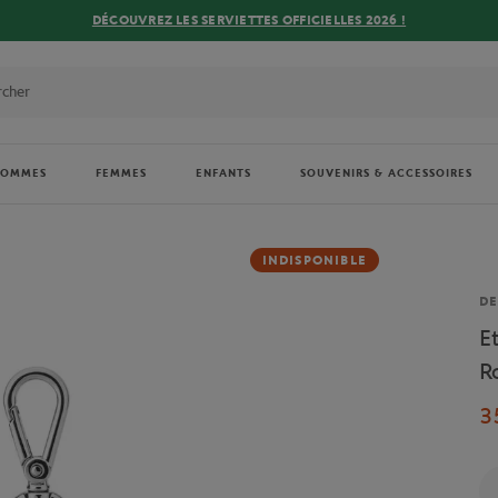
DÉCOUVREZ LES SERVIETTES OFFICIELLES 2026 !
HOMMES
FEMMES
ENFANTS
SOUVENIRS & ACCESSOIRES
INDISPONIBLE
Ma
DE
E
R
3
Qu