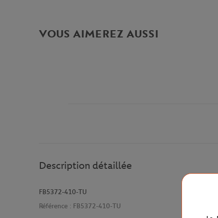
VOUS AIMEREZ AUSSI
Description détaillée
FB5372-410-TU
Référence :
FB5372-410-TU