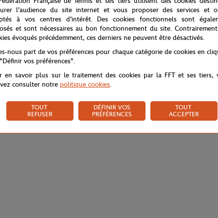
Fédération Française de Tennis et ses tiers utilisent des cookies desti
urer l'audience du site internet et vous proposer des services et of
ptés à vos centres d'intérêt. Des cookies fonctionnels sont égale
osés et sont nécessaires au bon fonctionnement du site. Contrairement
kies évoqués précédemment, ces derniers ne peuvent être désactivés.
tes-nous part de vos préférences pour chaque catégorie de cookies en cli
 "Définir vos préférences".
r en savoir plus sur le traitement des cookies par la FFT et ses tiers,
vez consulter notre
politique cookies
.
TOUT
DÉFINIR VOS
TOUT
REFUSER
PRÉFÉRENCES
ACCEPTER