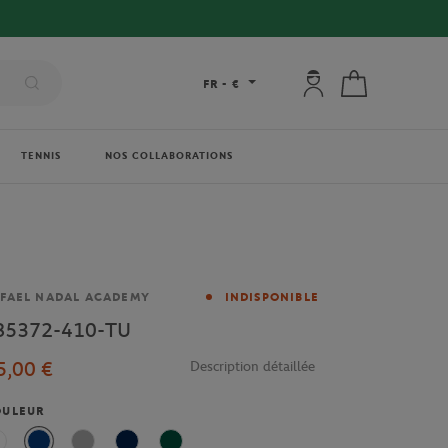
Mon compte : se co
Mon panier
FR
-
€
TENNIS
NOS COLLABORATIONS
rque
FAEL NADAL ACADEMY
INDISPONIBLE
B5372-410-TU
5,00 €
Description détaillée
OULEUR
Blanc
Bleu
Gris
Marine
Vert