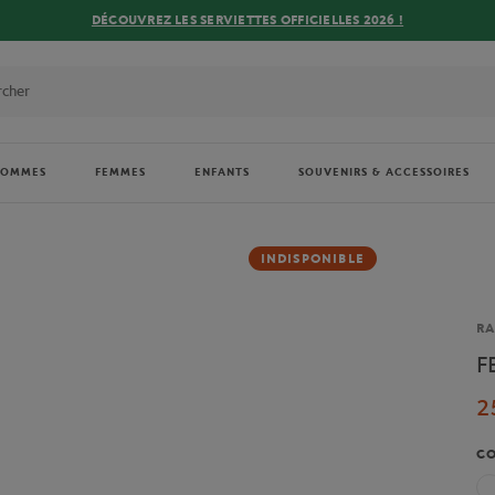
DÉCOUVREZ LES SERVIETTES OFFICIELLES 2026 !
HOMMES
FEMMES
ENFANTS
SOUVENIRS & ACCESSOIRES
INDISPONIBLE
Ma
RA
F
2
C