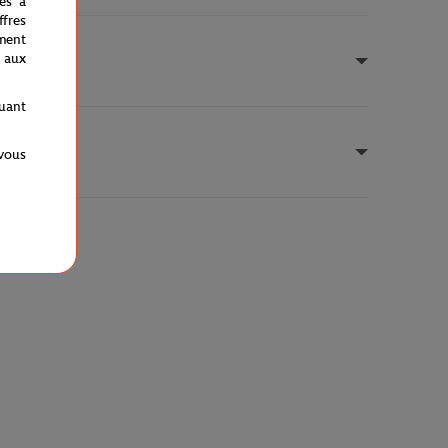
nés à
fres
ment
 aux
quant
 vous