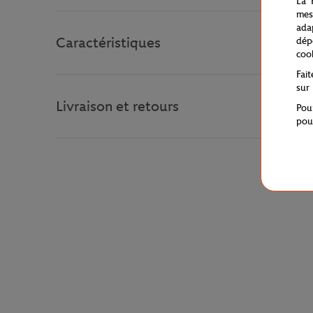
La 
mes
ada
Caractéristiques
dép
coo
Fai
sur
Livraison et retours
Pou
pou