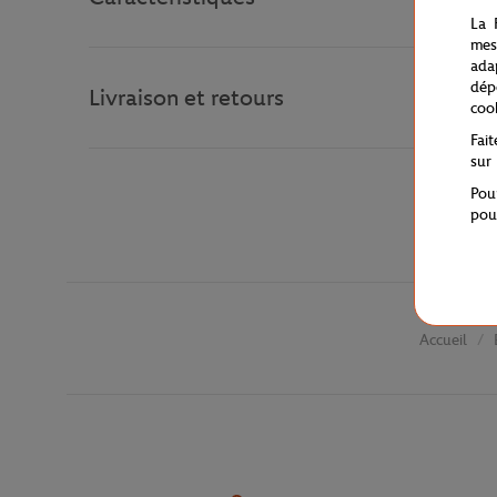
La 
mes
ada
dép
Livraison et retours
coo
Fai
sur
Pou
pou
Accueil