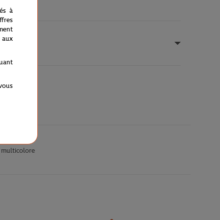
nés à
fres
ment
 aux
quant
 vous
 multicolore