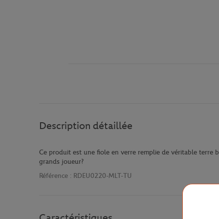
Description détaillée
Ce produit est une fiole en verre remplie de véritable terre
grands joueur?
Référence :
RDEU0220-MLT-TU
Caractéristiques