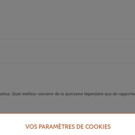
 battue. Quel meilleur souvenir de la quinzaine légendaire que de rapporte
VOS PARAMÈTRES DE COOKIES