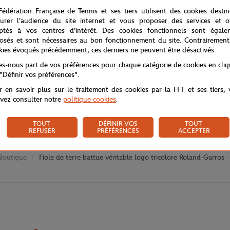
Fédération Française de Tennis et ses tiers utilisent des cookies desti
urer l'audience du site internet et vous proposer des services et of
ptés à vos centres d'intérêt. Des cookies fonctionnels sont égale
osés et sont nécessaires au bon fonctionnement du site. Contrairement
kies évoqués précédemment, ces derniers ne peuvent être désactivés.
tes-nous part de vos préférences pour chaque catégorie de cookies en cli
 "Définir vos préférences".
r en savoir plus sur le traitement des cookies par la FFT et ses tiers,
vez consulter notre
politique cookies
.
TOUT
DÉFINIR VOS
TOUT
REFUSER
PRÉFÉRENCES
ACCEPTER
Boutique
Fiole de terre battue véritable logo tricolore Roland-Garros -