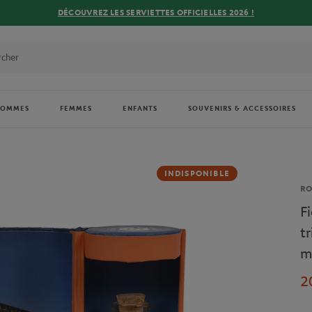
DÉCOUVREZ LES SERVIETTES OFFICIELLES 2026 !
HOMMES
FEMMES
ENFANTS
SOUVENIRS & ACCESSOIRES
INDISPONIBLE
Ma
R
F
t
m
2