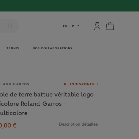
Mon compte : se co
Mon panier
FR
-
€
TENNIS
NOS COLLABORATIONS
rque
OLAND GARROS
INDISPONIBLE
iole de terre battue véritable logo
ricolore Roland-Garros -
ulticolore
0,00 €
Description détaillée