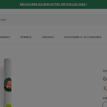
DÉCOUVREZ LES SERVIETTES OFFICIELLES 2026 !
HOMMES
FEMMES
ENFANTS
SOUVENIRS & ACCESSOIRES
Ma
R
G
3
C