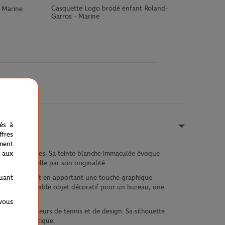
Casquette Logo brodé enfant Roland-
- Marine
Garros - Marine
nés à
fres
ment
 aux
ns remarquables. Sa teinte blanche immaculée évoque
rd et interpelle par son originalité.
quant
uthenticité tout en apportant une touche graphique
rayon en véritable objet décoratif pour un bureau, une
 vous
our les amateurs de tennis et de design. Sa silhouette
ition tennistique.