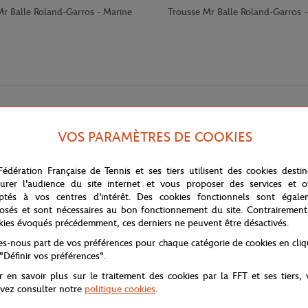
Mr Balle Roland-Garros - Marine
Trousse Mr Balle Roland-Garros 
VOS PARAMÈTRES DE COOKIES
Fédération Française de Tennis et ses tiers utilisent des cookies desti
urer l'audience du site internet et vous proposer des services et of
ptés à vos centres d'intérêt. Des cookies fonctionnels sont égale
osés et sont nécessaires au bon fonctionnement du site. Contrairement
le outil d'écriture en un accessoire design contemporain aux proportio
kies évoqués précédemment, ces derniers ne peuvent être désactivés.
courts de tennis, créant un objet visuellement saisissant qui attire le rega
tes-nous part de vos préférences pour chaque catégorie de cookies en cli
isse, contraste parfaitement avec le fond blanc éclatant, certifiant son a
 "Définir vos préférences".
sence sculpturale qui transcende sa fonction utilitaire, transformant ce c
r en savoir plus sur le traitement des cookies par la FFT et ses tiers,
vez consulter notre
politique cookies
.
ros crayon blanc représente un cadeau original ou un souvenir mémorable p
ur Roland Garros dans un objet qui allie minimalisme contemporain et trad