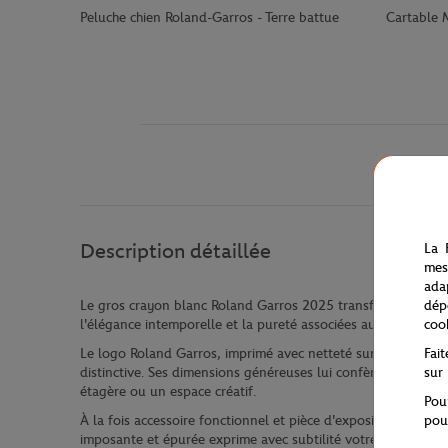
Peluche chien Roland-Garros - Terre battue
Cartable 
Description détaillée
La 
mes
ada
dép
Le gros crayon blanc Roland Garros 2025 transforme un simp
coo
l'élégance intemporelle et la pureté associées aux lignes des 
Fai
Le logo Roland Garros, imprimé avec netteté sur sa surface l
sur
distinctive. Ses dimensions généreuses lui confèrent une pré
étagère ou un espace créatif.
Pou
pou
À la fois accessoire fonctionnel et pièce d'exposition, ce g
imposante et épurée exprime avec subtilité votre passion po