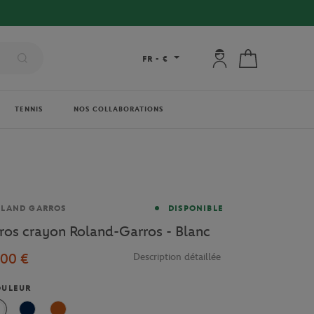
Mon compte : se co
Mon panier
FR
-
€
TENNIS
NOS COLLABORATIONS
rque
OLAND GARROS
DISPONIBLE
ros crayon Roland-Garros - Blanc
,00 €
Description détaillée
OULEUR
Blanc
Marine
Terre Battue