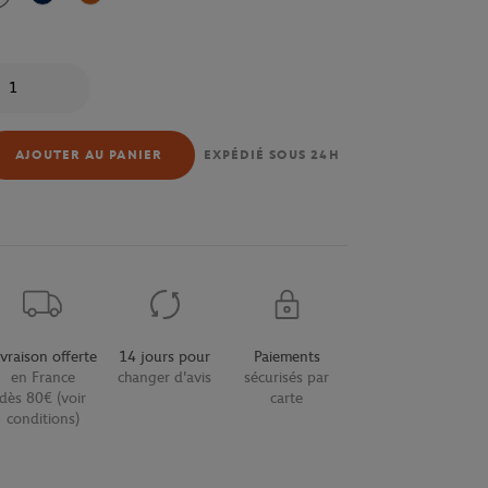
antité
AJOUTER AU PANIER
EXPÉDIÉ SOUS 24H
ivraison offerte
14 jours pour
Paiements
en France
changer d'avis
sécurisés par
dès 80€ (voir
carte
conditions)