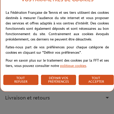
elle offre un toucher doux, frais et confortable pour des nuits
paisibles. Son design minimaliste et contemporain met à l’honneur
La Fédération Française de Tennis et ses tiers utilisent des cookies
la teinte iconique terre battue, sublimée par un logo Roland-
destinés à mesurer l'audience du site internet et vous proposer
Garros imprimé en ton sur ton, pour un rendu discret et raffiné.
des services et offres adaptés à vos centres d'intérêt. Des cookies
fonctionnels sont également déposés et sont nécessaires au bon
Un passepoil plat contrasté ivoire encadre élégamment la housse,
fonctionnement du site. Contrairement aux cookies évoqués
ajoutant une finition sophistiquée et structurée. Ce modèle uni, à
précédemment, ces derniers ne peuvent être désactivés.
la fois sobre et graphique, s’intègre facilement dans tous les styles
d’intérieur tout en évoquant l’esprit du célèbre tournoi.
Faites-nous part de vos préférences pour chaque catégorie de
cookies en cliquant sur "Définir vos préférences".
Référence :
CLGU0126-TBA-1420
Pour en savoir plus sur le traitement des cookies par la FFT et ses
tiers, vous pouvez consulter notre
politique cookies
.
Caractéristiques
TOUT
DÉFINIR VOS
TOUT
REFUSER
PRÉFÉRENCES
ACCEPTER
Livraison et retours