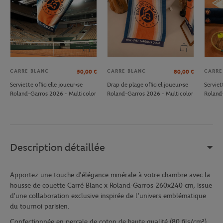
CARRE BLANC
CARRE BLANC
CARRE
50,00
€
80,00
€
Serviette officielle joueur•se
Drap de plage officiel joueur•se
Serviet
Roland-Garros 2026 - Multicolor
Roland-Garros 2026 - Multicolor
Roland
Description détaillée
Apportez une touche d’élégance minérale à votre chambre avec la
housse de couette Carré Blanc x Roland-Garros 260x240 cm, issue
d’une collaboration exclusive inspirée de l’univers emblématique
du tournoi parisien.
Confectionnée en percale de coton de haute qualité (80 fils/cm²),