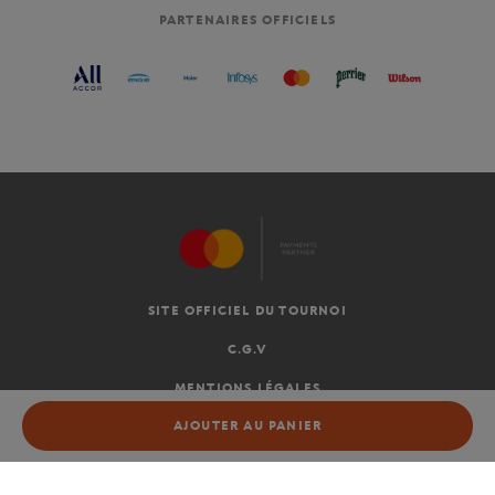
PARTENAIRES OFFICIELS
SITE OFFICIEL DU TOURNOI
C.G.V
MENTIONS LÉGALES
AJOUTER AU PANIER
AJOUTER AU PANIER
FR
-
€
©2026 ROLAND-GARROS