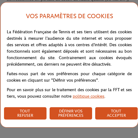
elle offre un toucher doux, frais et confortable pour des nuits
paisibles. Son design minimaliste et contemporain met à l’honneur
VOS PARAMÈTRES DE COOKIES
la teinte iconique terre battue, sublimée par un logo Roland-
Garros imprimé en ton sur ton, pour un rendu discret et raffiné.
La Fédération Française de Tennis et ses tiers utilisent des cookies
Un passepoil plat contrasté ivoire encadre élégamment la housse,
destinés à mesurer l'audience du site internet et vous proposer
ajoutant une finition sophistiquée et structurée. Ce modèle uni, à
des services et offres adaptés à vos centres d'intérêt. Des cookies
la fois sobre et graphique, s’intègre facilement dans tous les styles
fonctionnels sont également déposés et sont nécessaires au bon
d’intérieur tout en évoquant l’esprit du célèbre tournoi.
fonctionnement du site. Contrairement aux cookies évoqués
Référence :
CLGU0426-TBA-2624
précédemment, ces derniers ne peuvent être désactivés.
Faites-nous part de vos préférences pour chaque catégorie de
cookies en cliquant sur "Définir vos préférences".
Caractéristiques
Pour en savoir plus sur le traitement des cookies par la FFT et ses
tiers, vous pouvez consulter notre
politique cookies
.
TOUT
DÉFINIR VOS
TOUT
REFUSER
PRÉFÉRENCES
ACCEPTER
Livraison et retours