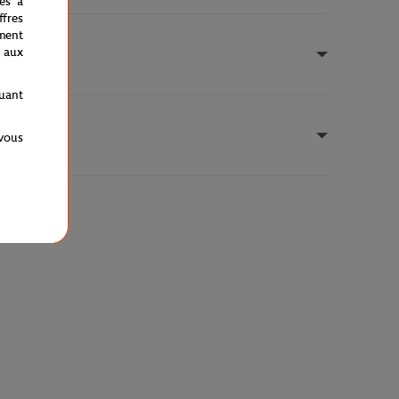
nés à
fres
ment
 aux
quant
 vous