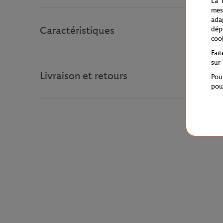
La 
mes
ada
Caractéristiques
dép
coo
Fai
sur
Livraison et retours
Pou
pou