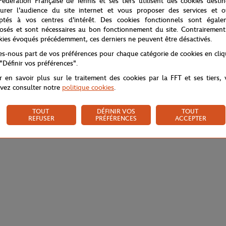
Fédération Française de Tennis et ses tiers utilisent des cookies desti
urer l'audience du site internet et vous proposer des services et of
ptés à vos centres d'intérêt. Des cookies fonctionnels sont égale
osés et sont nécessaires au bon fonctionnement du site. Contrairement
kies évoqués précédemment, ces derniers ne peuvent être désactivés.
tes-nous part de vos préférences pour chaque catégorie de cookies en cli
 "Définir vos préférences".
r en savoir plus sur le traitement des cookies par la FFT et ses tiers,
vez consulter notre
politique cookies
.
TOUT
DÉFINIR VOS
TOUT
REFUSER
PRÉFÉRENCES
ACCEPTER