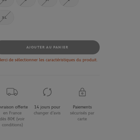
XL
AJOUTER AU PANIER
erci de sélectionner les caractéristiques du produit.
ivraison offerte
14 jours pour
Paiements
en France
changer d'avis
sécurisés par
dès 80€ (voir
carte
conditions)