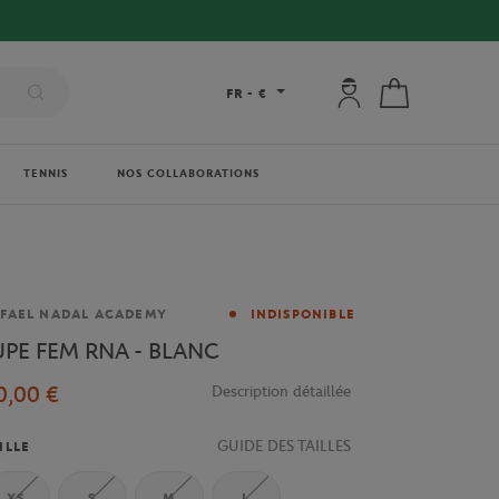
Mon compte : se co
Mon panier
FR
-
€
TENNIS
NOS COLLABORATIONS
rque
FAEL NADAL ACADEMY
INDISPONIBLE
UPE FEM RNA - BLANC
0,00 €
Description détaillée
GUIDE DES TAILLES
ILLE
XS
S
M
L