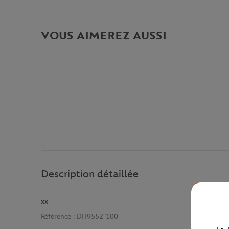
VOUS AIMEREZ AUSSI
Description détaillée
xx
Référence :
DH9552-100