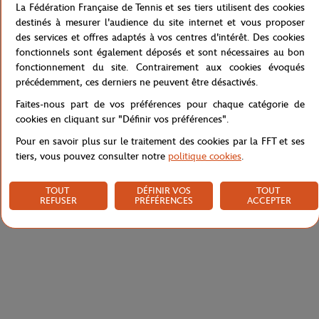
La Fédération Française de Tennis et ses tiers utilisent des cookies
Jupe gabardine marine de la marque Roland-Garros, de la
destinés à mesurer l'audience du site internet et vous proposer
collection Héritage. Promenez-vous dans les allées de Roland-
des services et offres adaptés à vos centres d'intérêt. Des cookies
Garros en toute légèreté avec cette jupe moderne à l'allure chic.
fonctionnels sont également déposés et sont nécessaires au bon
fonctionnement du site. Contrairement aux cookies évoqués
précédemment, ces derniers ne peuvent être désactivés.
Référence :
RJUW0122-MAR
Faites-nous part de vos préférences pour chaque catégorie de
cookies en cliquant sur "Définir vos préférences".
Pour en savoir plus sur le traitement des cookies par la FFT et ses
Caractéristiques
tiers, vous pouvez consulter notre
politique cookies
.
TOUT
DÉFINIR VOS
TOUT
REFUSER
PRÉFÉRENCES
ACCEPTER
Livraison et retours