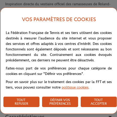
Inspiration directe du vestiaire officiel des ramasseuses de Roland-
Garros, cette jupe blanc Édition Roland-Garros marie style et
performance pour une allure instantanément reconnaissable sur
VOS PARAMÈTRES DE COOKIES
les courts.
Réalisée en taffetas diamanté extensible en polyester recyclé,
La Fédération Française de Tennis et ses tiers utilisent des cookies
limitant la production de matières vierges, elle associe légèreté et
destinés à mesurer l'audience du site internet et vous proposer
résistance à l'usage. La technologie Ultra Dry évacue la
des services et offres adaptés à vos centres d'intérêt. Des cookies
transpiration pour un confort optimal pendant le jeu. Le shorty
fonctionnels sont également déposés et sont nécessaires au bon
intégré assure couverture et praticité en match. La finition plissée
fonctionnement du site. Contrairement aux cookies évoqués
apporte une touche d'élégance et de dynamisme à chaque pas. La
précédemment, ces derniers ne peuvent être désactivés.
taille élastiquée s'adapte parfaitement à la morphologie pour un
maintien sûr.
Faites-nous part de vos préférences pour chaque catégorie de
cookies en cliquant sur "Définir vos préférences".
Le logo Roland-Garros et le crocodile Lacoste en silicone au bas
signent cette pièce avec authenticité, pour une allure tennis chic
Pour en savoir plus sur le traitement des cookies par la FFT et ses
digne des plus grands courts.
tiers, vous pouvez consulter notre
politique cookies
.
Référence :
JF3387-800
TOUT
DÉFINIR VOS
TOUT
REFUSER
PRÉFÉRENCES
ACCEPTER
Caractéristiques