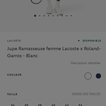
Marque
LACOSTE
DISPONIBLE
Jupe Ramasseuse femme Lacoste x Roland-
Garros - Blanc
Description détaillée
COULEUR
Blanc
Mari
GUIDE DES TAILLES
TAILLE
34
36
38
40
42
32