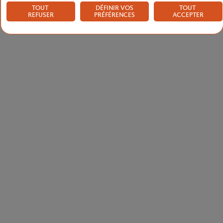
TOUT
DÉFINIR VOS
TOUT
REFUSER
PRÉFÉRENCES
ACCEPTER