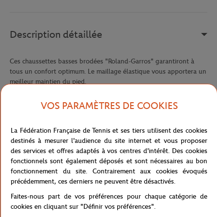
Description détaillée
Ces chaussettes basses brodées "Roland-Garros" garantiront à
tous un confort optimum. Le maillage élastique vous apportera un
meilleur maintien du pied.
Référence :
RCSU0122-MLT
VOS PARAMÈTRES DE COOKIES
La Fédération Française de Tennis et ses tiers utilisent des cookies
Caractéristiques
destinés à mesurer l'audience du site internet et vous proposer
des services et offres adaptés à vos centres d'intérêt. Des cookies
fonctionnels sont également déposés et sont nécessaires au bon
fonctionnement du site. Contrairement aux cookies évoqués
Livraison et retours
précédemment, ces derniers ne peuvent être désactivés.
Faites-nous part de vos préférences pour chaque catégorie de
cookies en cliquant sur "Définir vos préférences".