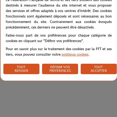
agréable au quotidien tout en offrant une protection solaire
destinés à mesurer l'audience du site internet et vous proposer
optimale. Véritable signature de la collection Roland-Garros x
des services et offres adaptés à vos centres d'intérêt. Des cookies
Lacoste, cette paire reflète un art de vivre élégant, moderne et
fonctionnels sont également déposés et sont nécessaires au bon
résolument masculin.
fonctionnement du site. Contrairement aux cookies évoqués
précédemment, ces derniers ne peuvent être désactivés.
Référence :
L6023SRG-410-TU
Faites-nous part de vos préférences pour chaque catégorie de
cookies en cliquant sur "Définir vos préférences".
Pour en savoir plus sur le traitement des cookies par la FFT et ses
Caractéristiques
tiers, vous pouvez consulter notre
politique cookies
.
TOUT
DÉFINIR VOS
TOUT
REFUSER
PRÉFÉRENCES
ACCEPTER
Livraison et retours