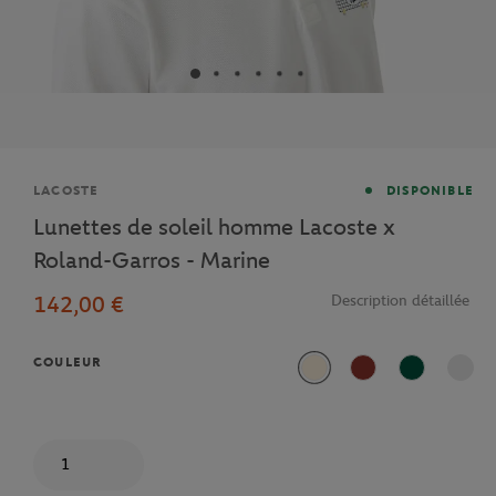
Marque
LACOSTE
DISPONIBLE
Lunettes de soleil homme Lacoste x
Roland-Garros - Marine
142,00 €
Description détaillée
COULEUR
Beige
Terre battue
Vert
Quantité