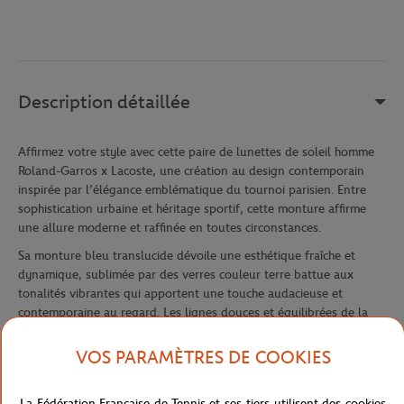
Description détaillée
Affirmez votre style avec cette paire de lunettes de soleil homme
Roland-Garros x Lacoste, une création au design contemporain
inspirée par l’élégance emblématique du tournoi parisien. Entre
sophistication urbaine et héritage sportif, cette monture affirme
une allure moderne et raffinée en toutes circonstances.
Sa monture bleu translucide dévoile une esthétique fraîche et
dynamique, sublimée par des verres couleur terre battue aux
tonalités vibrantes qui apportent une touche audacieuse et
contemporaine au regard. Les lignes douces et équilibrées de la
monture offrent un style élégant et polyvalent, idéal pour
accompagner aussi bien les journées en ville que les moments de
VOS PARAMÈTRES DE COOKIES
détente en extérieur.
Légères et confortables, ces lunettes assurent un maintien
La Fédération Française de Tennis et ses tiers utilisent des cookies