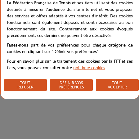
La Fédération Française de Tennis et ses tiers utilisent des cookies
La teinte terre battue évocatrice des courts parisiens apporte une
destinés à mesurer l'audience du site internet et vous proposer
touche d'élégance distinctive. Le crocodile Lacoste délicatement
des services et offres adaptés à vos centres d'intérêt. Des cookies
apposé sur la branche et l'inscription Roland-Garros affirmant
fonctionnels sont également déposés et sont nécessaires au bon
l'authenticité de cette collaboration, ces lunettes allient
fonctionnement du site. Contrairement aux cookies évoqués
parfaitement héritage tennistique et sophistication contemporaine.
précédemment, ces derniers ne peuvent être désactivés.
Référence :
L6023SRG-205-TU
Faites-nous part de vos préférences pour chaque catégorie de
cookies en cliquant sur "Définir vos préférences".
Pour en savoir plus sur le traitement des cookies par la FFT et ses
Caractéristiques
tiers, vous pouvez consulter notre
politique cookies
.
TOUT
DÉFINIR VOS
TOUT
REFUSER
PRÉFÉRENCES
ACCEPTER
Livraison et retours