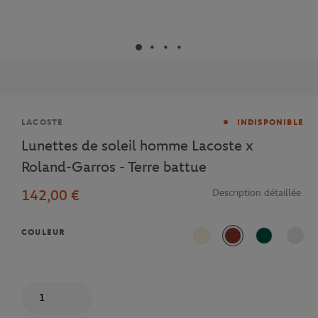
Marque
LACOSTE
INDISPONIBLE
Lunettes de soleil homme Lacoste x
Roland-Garros - Terre battue
142,00 €
Description détaillée
COULEUR
Beige
Terre battue
Vert
Quantité