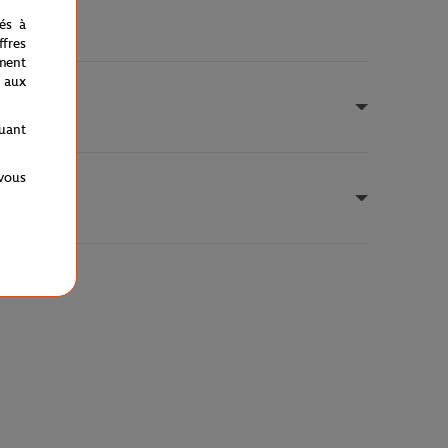
nés à
fres
ment
 aux
quant
 vous