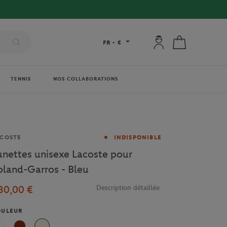
Mon compte : se co
Mon panier
FR
-
€
TENNIS
NOS COLLABORATIONS
rque
COSTE
INDISPONIBLE
unettes unisexe Lacoste pour
oland-Garros - Bleu
30,00 €
Description détaillée
OULEUR