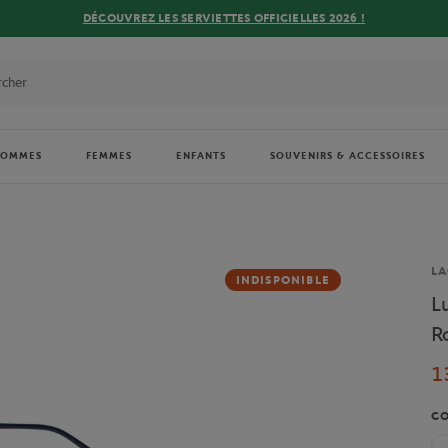
DÉCOUVREZ LES SERVIETTES OFFICIELLES 2026 !
HOMMES
FEMMES
ENFANTS
SOUVENIRS & ACCESSOIRES
Ma
LA
INDISPONIBLE
L
R
1
C