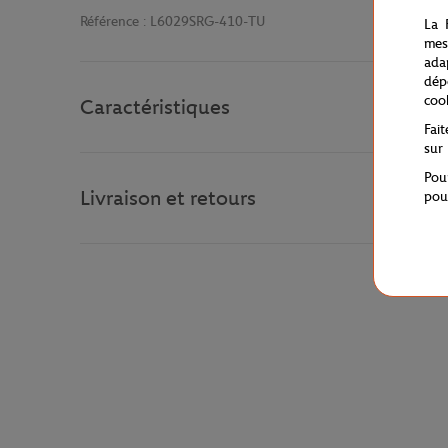
Référence :
L6029SRG-410-TU
La 
mes
ada
dép
coo
Caractéristiques
Fai
sur
Pou
Livraison et retours
pou