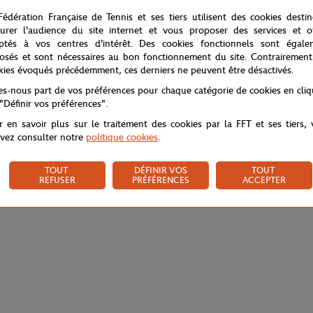
Fédération Française de Tennis et ses tiers utilisent des cookies desti
urer l'audience du site internet et vous proposer des services et of
ptés à vos centres d'intérêt. Des cookies fonctionnels sont égale
osés et sont nécessaires au bon fonctionnement du site. Contrairement
kies évoqués précédemment, ces derniers ne peuvent être désactivés.
tes-nous part de vos préférences pour chaque catégorie de cookies en cli
 "Définir vos préférences".
r en savoir plus sur le traitement des cookies par la FFT et ses tiers,
vez consulter notre
politique cookies
.
TOUT
DÉFINIR VOS
TOUT
REFUSER
PRÉFÉRENCES
ACCEPTER