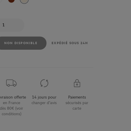
Blanc
Havane
Beige
antité
NON DISPONIBLE
EXPÉDIÉ SOUS 24H
ivraison offerte
14 jours pour
Paiements
en France
changer d'avis
sécurisés par
dès 80€ (voir
carte
conditions)