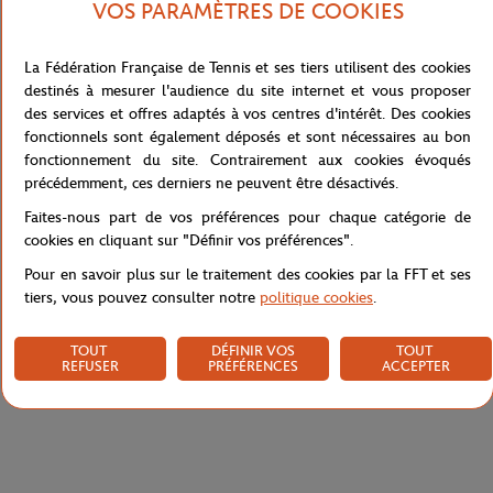
VOS PARAMÈTRES DE COOKIES
représentant le court divisé en son centre par un filet blanc,
symbole du partage et de la confrontation. D’un côté, les nuances
d’ocre, de craie et de rouge évoquent la chaleur et la texture du
La Fédération Française de Tennis et ses tiers utilisent des cookies
terrain, tandis que de l’autre, les rayures sombres rappellent le
destinés à mesurer l'audience du site internet et vous proposer
pelage d’un félin, créant un jeu d’écho visuel. Cette affiche,
des services et offres adaptés à vos centres d'intérêt. Des cookies
souvent citée pour son rendu subtil, équilibré et harmonieux, est
fonctionnels sont également déposés et sont nécessaires au bon
l’une des plus appréciées du grand public et incarne parfaitement
fonctionnement du site. Contrairement aux cookies évoqués
l’alliance entre l’art contemporain et l’esprit de Roland-Garros.
précédemment, ces derniers ne peuvent être désactivés.
Référence :
MAG-FFT0022-TU
Faites-nous part de vos préférences pour chaque catégorie de
cookies en cliquant sur "Définir vos préférences".
Pour en savoir plus sur le traitement des cookies par la FFT et ses
Caractéristiques
tiers, vous pouvez consulter notre
politique cookies
.
TOUT
DÉFINIR VOS
TOUT
REFUSER
PRÉFÉRENCES
ACCEPTER
Livraison et retours