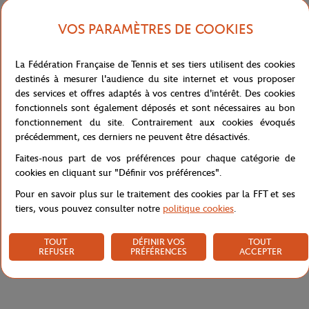
dessine le treillis d’une raquette, un filet multicolore et des balles
creuses qui fusent sur un fond de court, créant ainsi une
VOS PARAMÈTRES DE COOKIES
composition dynamique et vivante. Les lignes de démarcation
bordées de blanc, signature de l’artiste, structurent la scène et
rappellent la rigueur du jeu. Cette affiche incarne parfaitement la
La Fédération Française de Tennis et ses tiers utilisent des cookies
rencontre entre l’art, la musique et le sport, et rend hommage à la
destinés à mesurer l'audience du site internet et vous proposer
créativité et à la justesse qui caractérisent aussi bien le jazz que le
des services et offres adaptés à vos centres d'intérêt. Des cookies
tennis à Roland-Garros.
fonctionnels sont également déposés et sont nécessaires au bon
fonctionnement du site. Contrairement aux cookies évoqués
Référence :
MAG-FFT0025-TU
précédemment, ces derniers ne peuvent être désactivés.
Faites-nous part de vos préférences pour chaque catégorie de
cookies en cliquant sur "Définir vos préférences".
Caractéristiques
Pour en savoir plus sur le traitement des cookies par la FFT et ses
tiers, vous pouvez consulter notre
politique cookies
.
TOUT
DÉFINIR VOS
TOUT
Livraison et retours
REFUSER
PRÉFÉRENCES
ACCEPTER