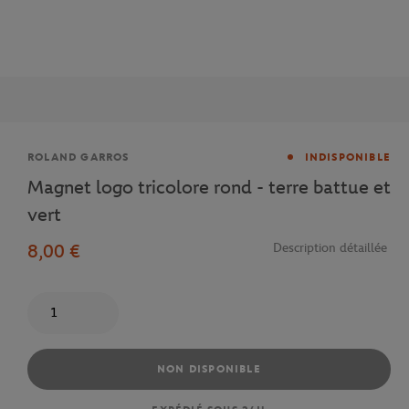
Marque
ROLAND GARROS
INDISPONIBLE
Magnet logo tricolore rond - terre battue et
vert
8,00 €
Description détaillée
Quantité
NON DISPONIBLE