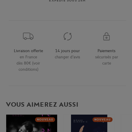
EXPÉDIÉ SOUS 24H
Livraison offerte
14 jours pour
Paiements
en France
changer d'avis
sécurisés par
dès 80€ (voir
carte
conditions)
VOUS AIMEREZ AUSSI
NOUVEAU
NOUVEAU