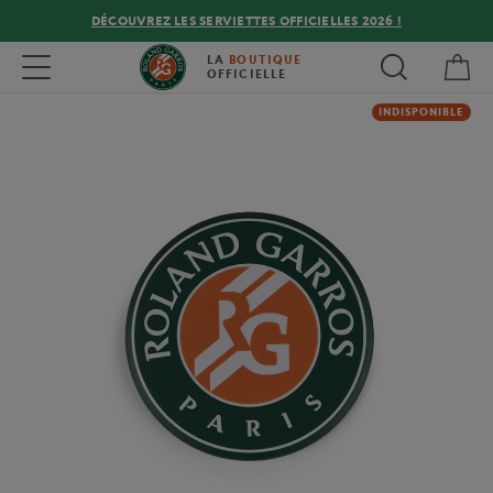
DÉCOUVREZ LES SERVIETTES OFFICIELLES 2026 !
Mon
Toggle navigation
LA
BOUTIQUE
OFFICIELLE
INDISPONIBLE