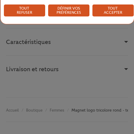
des amateurs de tennis voulant garder ou offrir un souvenir du
tournoi.
TOUT
DÉFINIR VOS
TOUT
REFUSER
PRÉFÉRENCES
ACCEPTER
Référence :
RMGU0117-MLT-TU
Caractéristiques
Livraison et retours
Boutique
Femmes
Magnet logo tricolore rond - terre
Accueil