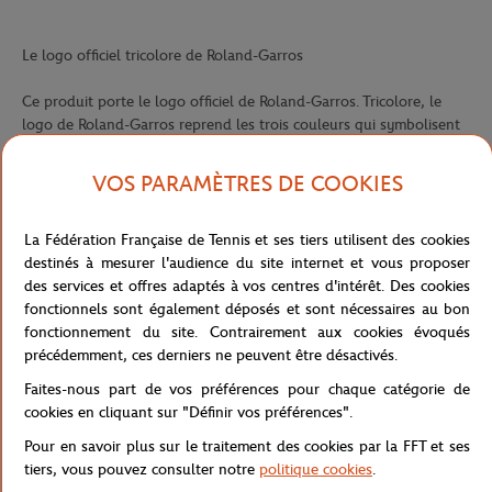
Le logo officiel tricolore de Roland-Garros
Ce produit porte le logo officiel de Roland-Garros. Tricolore, le
logo de Roland-Garros reprend les trois couleurs qui symbolisent
ses courts : la couleur de la terre battue, le vert des loges et le
blanc des lignes de courts. Il est utilisé, en couleurs ou en
VOS PARAMÈTRES DE COOKIES
monochrome, pour signer l'intérieur de tous les vêtements et
accessoires textiles et l'extérieur de nombreux produits (polos,
La Fédération Française de Tennis et ses tiers utilisent des cookies
parapluies, casquettes, mugs, serviettes Ã¢â‚¬Â¦).
destinés à mesurer l'audience du site internet et vous proposer
des services et offres adaptés à vos centres d'intérêt. Des cookies
fonctionnels sont également déposés et sont nécessaires au bon
La ligne Essentiels de Roland-Garros
fonctionnement du site. Contrairement aux cookies évoqués
précédemment, ces derniers ne peuvent être désactivés.
Ce produit fait partie des produits essentiels de la collection
Roland-Garros. La ligne des Essentiels comprend les produits
Faites-nous part de vos préférences pour chaque catégorie de
intemporels de la collection. Vêtements et accessoires qui la
cookies en cliquant sur "Définir vos préférences".
composent sont marqués à l'extérieur par le logo Roland-Garros
Pour en savoir plus sur le traitement des cookies par la FFT et ses
(polos, coupe-vent, doudounes, parapluies, mugs, porte-
tiers, vous pouvez consulter notre
politique cookies
.
clésÃ¢â‚¬Â¦). Les produits de cette ligne répondent aux besoins