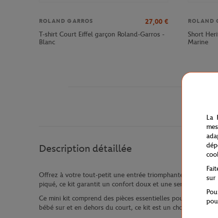
27,00
€
ROLAND GARROS
ROLAND 
T-shirt Court Eiffel garçon Roland-Garros -
Short Her
Blanc
Marine
La 
mes
ada
dép
Description détaillée
coo
Fai
Offrez à votre tout-petit une entrée triomphante dans le mo
sur
piqué, ce kit garantit un confort doux et une sensation agré
Pou
Ce mini kit comprend des pièces essentielles pour les jeunes
pou
bébé sur et en dehors du court, ce kit est un choix idéal po