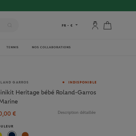
Mon compte : se co
Mon panier
FR
-
€
TENNIS
NOS COLLABORATIONS
rque
OLAND GARROS
INDISPONIBLE
inikit Heritage bébé Roland-Garros
 Marine
0,00 €
Description détaillée
OULEUR