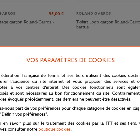
35,00
€
GARROS
ROLAND GARROS
itage garçon Roland-Garros -
T-shirt Logo garçon Roland-Garros
battue
VOS PARAMÈTRES DE COOKIES
Fédération Française de Tennis et ses tiers utilisent des cookies desti
urer l'audience du site internet et vous proposer des services et of
ptés à vos centres d'intérêt. Des cookies fonctionnels sont égale
osés et sont nécessaires au bon fonctionnement du site. Contrairement
kies évoqués précédemment, ces derniers ne peuvent être désactivés.
tes-nous part de vos préférences pour chaque catégorie de cookies en cli
nde du tennis avec ce mini kit bébé Roland Garros de la collection Herita
 "Définir vos préférences".
able pour la peau délicate de votre bébé.
r en savoir plus sur le traitement des cookies par la FFT et ses tiers,
 fans de tennis, avec un design inspiré de l'héritage emblématique de Rol
vez consulter notre
politique cookies
.
ur les parents soucieux du style et du confort de leur petit champion en he