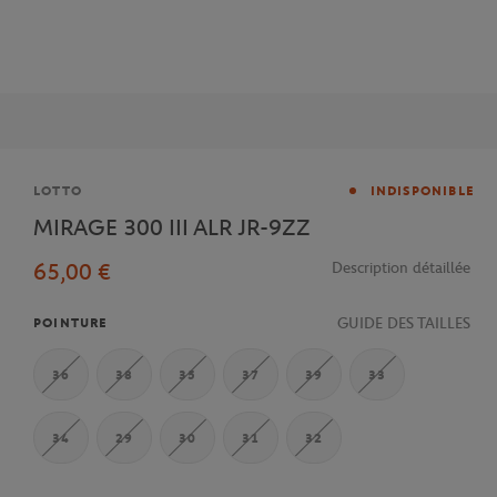
Marque
LOTTO
INDISPONIBLE
MIRAGE 300 III ALR JR-9ZZ
65,00 €
Description détaillée
GUIDE DES TAILLES
POINTURE
36
38
35
37
39
33
34
29
30
31
32