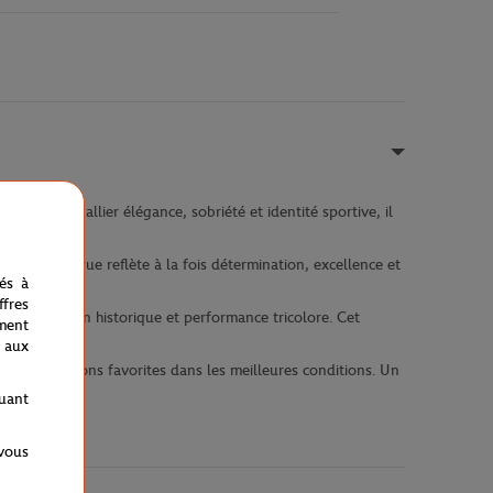
ensé pour allier élégance, sobriété et identité sportive, il
uette iconique reflète à la fois détermination, excellence et
nés à
fres
e institution historique et performance tricolore. Cet
ment
 aux
r vos boissons favorites dans les meilleures conditions. Un
nationale.
quant
 vous