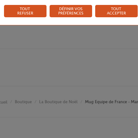
TOUT
DÉFINIR VOS
TOUT
REFUSER
PRÉFÉRENCES
ACCEPTER
Boutique
La Boutique de Noël
Mug Equipe de France - Mar
ueil