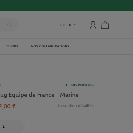
Mon compte : se co
Mon panier
FR
-
€
TENNIS
NOS COLLABORATIONS
rque
T
DISPONIBLE
ug Equipe de France - Marine
2,00 €
Description détaillée
antité