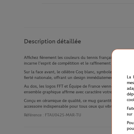
Description détaillée
Affichez fièrement les couleurs du tennis français avec ce mu
incarne l’esprit de compétition et le raffinement à la françai
Sur la face avant, le célèbre Coq blanc, symbole fort de l’Éq
La 
fierté nationale, offrant un design immédiatement reconnaiss
mes
Au dos, les logos FFT et Équipe de France viennent parfaire 
ada
ensemble graphique affirme avec caractère votre soutien au 
dép
coo
Conçu en céramique de qualité, ce mug garantit une prise en
accessoire indispensable pour tous ceux qui vibrent au rythme
Fai
sur
Référence :
FTAU0425-MAR-TU
Pou
pou