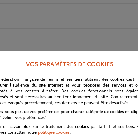
g en céramique marine Fédération Française de Tennis x Équipe de France. P
VOS PARAMÈTRES DE COOKIES
se dans chaque détail.
uipe de France, se détache avec puissance sur le fond bleu marine. Sa silho
Fédération Française de Tennis et ses tiers utilisent des cookies desti
able pour tous les passionnés de tennis et de sport français.
urer l'audience du site internet et vous proposer des services et of
la composition dans une mise en scène harmonieuse, célébrant l’union entr
ptés à vos centres d'intérêt. Des cookies fonctionnels sont égale
tennis hexagonal, que ce soit à la maison, au travail ou en déplacement.
osés et sont nécessaires au bon fonctionnement du site. Contrairement
kies évoqués précédemment, ces derniers ne peuvent être désactivés.
 main agréable et une excellente conservation de la chaleur, pour savoure
 des exploits français sur les courts, entre tradition sportive et passion 
tes-nous part de vos préférences pour chaque catégorie de cookies en cli
 "Définir vos préférences".
r en savoir plus sur le traitement des cookies par la FFT et ses tiers,
vez consulter notre
politique cookies
.