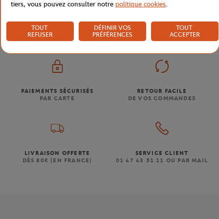
tiers, vous pouvez consulter notre
politique cookies
.
Boutique
Femmes
Mug Marinière logo Roland-Garros
Accueil
TOUT
DÉFINIR VOS
TOUT
REFUSER
PRÉFÉRENCES
ACCEPTER
PAIEMENTS SÉCURISÉS
RETOUR FACILE
PAR CARTE
DE VOS COMMANDES
LIVRAISON OFFERTE
SERVICE CLIENT
DÈS 80€ (EN FRANCE)
01 47 43 51 11 OU PAR MAIL