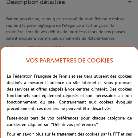
Description détaillée
Fait en porcelaine, ce mug est marqué du logo Roland tricolore
reprend la pièce mythique de l'élégance à la française : la
marinière. Lors de vos débuts de journée ou lors de vos pauses
café il évoquera vos meilleurs moments de Roland-Garros.
Référence :
RTAU0219-MLT-TU
VOS PARAMÈTRES DE COOKIES
Caractéristiques
La Fédération Française de Tennis et ses tiers utilisent des cookies
destinés à mesurer l'audience du site internet et vous proposer
des services et offres adaptés à vos centres d'intérêt. Des cookies
fonctionnels sont également déposés et sont nécessaires au bon
Livraison et retours
fonctionnement du site. Contrairement aux cookies évoqués
précédemment, ces derniers ne peuvent être désactivés.
Faites-nous part de vos préférences pour chaque catégorie de
cookies en cliquant sur "Définir vos préférences".
Pour en savoir plus sur le traitement des cookies par la FFT et ses