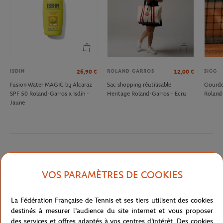
ISDIN
ROLAND GARROS
SIGG
26,90
€
12,00
€
Fusion Water MAGIC by Alcaraz
Sac shopping réutilisable
Gourde 
SPF 50 Roland-Garros x Isdin -
Heritage Roland-Garros - Ecru
Roland
Jaune
Description détaillée
VOS PARAMÈTRES DE COOKIES
PACK FWATER MAGIC 50ML + GEL SPORT ALCARAZ 100ML -
MULTICOLORE
La Fédération Française de Tennis et ses tiers utilisent des cookies
Référence :
0B30627-TU
destinés à mesurer l'audience du site internet et vous proposer
des services et offres adaptés à vos centres d'intérêt. Des cookies