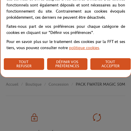
fonctionnels sont également déposés et sont nécessaires au bon
fonctionnement du site. Contrairement aux cookies évoqués
Caractéristiques
précédemment, ces derniers ne peuvent être désactivés.
Faites-nous part de vos préférences pour chaque catégorie de
cookies en cliquant sur "Définir vos préférences".
Pour en savoir plus sur le traitement des cookies par la FFT et ses
Livraison et retours
tiers, vous pouvez consulter notre
politique cookies
.
TOUT
DÉFINIR VOS
TOUT
REFUSER
PRÉFÉRENCES
ACCEPTER
Boutique
Concession
PACK FWATER MAGIC 50ML +
Accueil