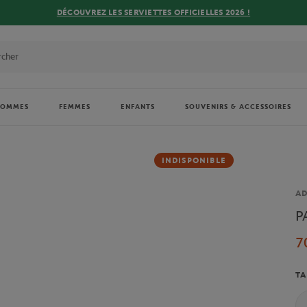
DÉCOUVREZ LES SERVIETTES OFFICIELLES 2026 !
HOMMES
FEMMES
ENFANTS
SOUVENIRS & ACCESSOIRES
INDISPONIBLE
Ma
AD
P
7
TA