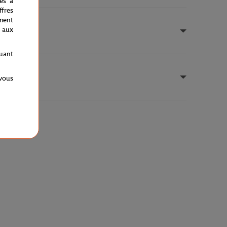
nés à
fres
ment
 aux
quant
 vous