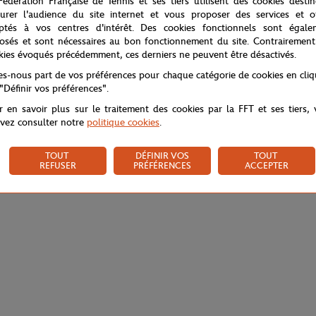
Fédération Française de Tennis et ses tiers utilisent des cookies desti
urer l'audience du site internet et vous proposer des services et of
ptés à vos centres d'intérêt. Des cookies fonctionnels sont égale
osés et sont nécessaires au bon fonctionnement du site. Contrairement
kies évoqués précédemment, ces derniers ne peuvent être désactivés.
tes-nous part de vos préférences pour chaque catégorie de cookies en cli
 "Définir vos préférences".
r en savoir plus sur le traitement des cookies par la FFT et ses tiers,
vez consulter notre
politique cookies
.
TOUT
DÉFINIR VOS
TOUT
REFUSER
PRÉFÉRENCES
ACCEPTER