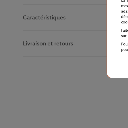
La 
mes
ada
Caractéristiques
dép
coo
Fai
sur
Livraison et retours
Pou
pou