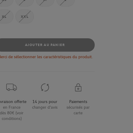
XL
XXL
AJOUTER AU PANIER
erci de sélectionner les caractéristiques du produit.
ivraison offerte
14 jours pour
Paiements
en France
changer d'avis
sécurisés par
dès 80€ (voir
carte
conditions)