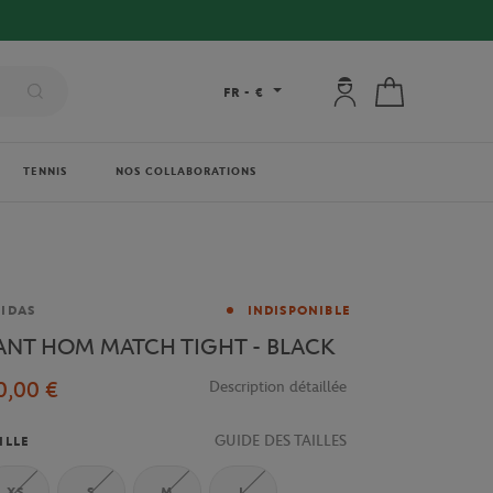
Mon compte : se co
Mon panier
FR
-
€
TENNIS
NOS COLLABORATIONS
rque
IDAS
INDISPONIBLE
ANT HOM MATCH TIGHT - BLACK
0,00 €
Description détaillée
GUIDE DES TAILLES
ILLE
XS
S
M
L