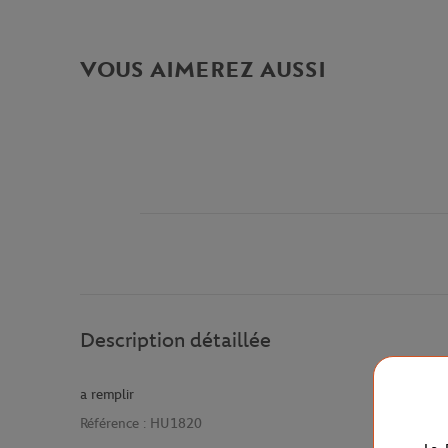
VOUS AIMEREZ AUSSI
Description détaillée
a remplir
Référence :
HU1820