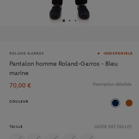
Marque
ROLAND GARROS
INDISPONIBLE
Pantalon homme Roland-Garros - Bleu
marine
70,00 €
Description détaillée
COULEUR
Marine
Terre
GUIDE DES TAILLES
TAILLE