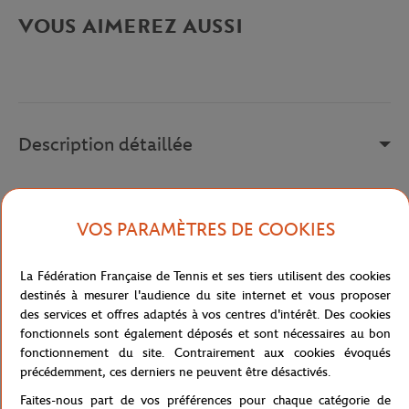
VOUS AIMEREZ AUSSI
Description détaillée
Pantalon droit très élégant, un indispensable du dressing à
assortir à une chemise et des baskets pour un look casual.
VOS PARAMÈTRES DE COOKIES
Référence :
RPAM0117-MAR
La Fédération Française de Tennis et ses tiers utilisent des cookies
destinés à mesurer l'audience du site internet et vous proposer
des services et offres adaptés à vos centres d'intérêt. Des cookies
Caractéristiques
fonctionnels sont également déposés et sont nécessaires au bon
fonctionnement du site. Contrairement aux cookies évoqués
précédemment, ces derniers ne peuvent être désactivés.
Faites-nous part de vos préférences pour chaque catégorie de
Livraison et retours