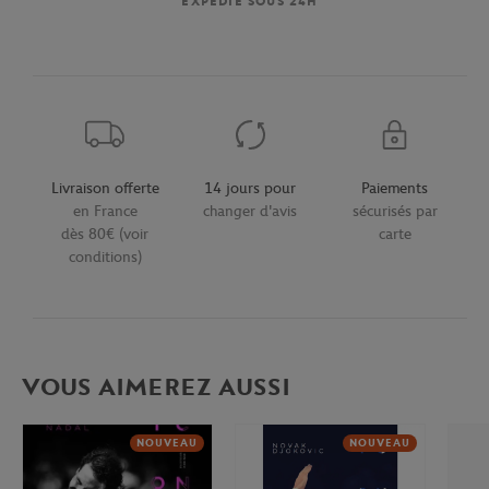
EXPÉDIÉ SOUS 24H
Livraison offerte
14 jours pour
Paiements
en France
changer d'avis
sécurisés par
dès 80€ (voir
carte
conditions)
VOUS AIMEREZ AUSSI
NOUVEAU
NOUVEAU