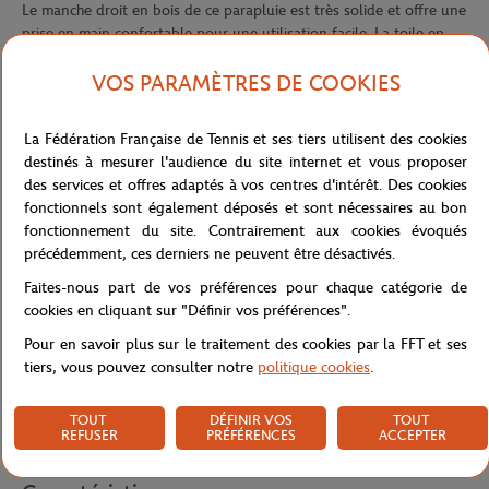
Le manche droit en bois de ce parapluie est très solide et offre une
prise en main confortable pour une utilisation facile. La toile en
polyester est légère, résistante et offre une protection optimale
contre les intempéries. Avec un poids de seulement 360 grammes,
VOS PARAMÈTRES DE COOKIES
ce parapluie est facile à transporter et à utiliser.
Le parapluie Roland-Garros dispose d'un diamètre à l'ouverture de
La Fédération Française de Tennis et ses tiers utilisent des cookies
102 cm, offrant une large couverture pour protéger efficacement
destinés à mesurer l'audience du site internet et vous proposer
contre la pluie et le vent. Avec son système anti-vent, il est conçu
des services et offres adaptés à vos centres d'intérêt. Des cookies
pour résister aux vents les plus forts, garantissant ainsi une
fonctionnels sont également déposés et sont nécessaires au bon
utilisation en toute sécurité.
fonctionnement du site. Contrairement aux cookies évoqués
précédemment, ces derniers ne peuvent être désactivés.
Ce parapluie est également équipé d'une attache bouton pression
pour maintenir la toile en place lorsqu'elle est repliée, ainsi que
Faites-nous part de vos préférences pour chaque catégorie de
d'un étui de protection pour le ranger en toute sécurité lorsqu'il
cookies en cliquant sur "Définir vos préférences".
n'est pas utilisé.
Pour en savoir plus sur le traitement des cookies par la FFT et ses
Une version grand modèle est également disponible.
tiers, vous pouvez consulter notre
politique cookies
.
Référence :
RPLU0523-MLT-TU
TOUT
DÉFINIR VOS
TOUT
REFUSER
PRÉFÉRENCES
ACCEPTER