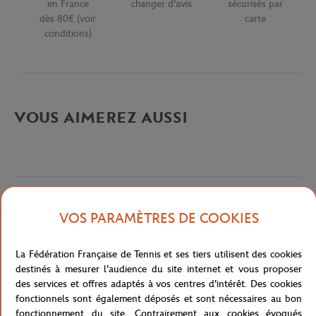
en France
changer d'avis
sécurisés par
dès 80€ (voir
carte
conditions)
VOUS AIMEREZ AUSSI
Description détaillée
VOS PARAMÈTRES DE COOKIES
description-fr_FR
La Fédération Française de Tennis et ses tiers utilisent des cookies
destinés à mesurer l'audience du site internet et vous proposer
Référence :
PH4012-001
des services et offres adaptés à vos centres d'intérêt. Des cookies
fonctionnels sont également déposés et sont nécessaires au bon
fonctionnement du site. Contrairement aux cookies évoqués