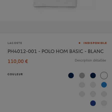
Marque
LACOSTE
INDISPONIBLE
PH4012-001 - POLO HOM BASIC - BLANC
110,00 €
Description détaillée
COULEUR
Marine
Argent Chiné
Bleu Marine
Blanc
L99
Marine