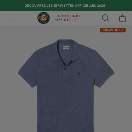
DÉCOUVREZ LES SERVIETTES OFFICIELLES 2026 !
Mon
Toggle navigation
LA
BOUTIQUE
OFFICIELLE
INDISPONIBLE