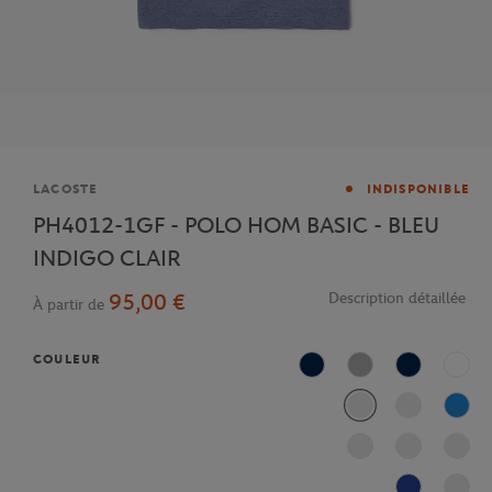
Marque
LACOSTE
INDISPONIBLE
PH4012-1GF - POLO HOM BASIC - BLEU
INDIGO CLAIR
95,00 €
Description détaillée
À partir de
COULEUR
Marine
Argent Chiné
Bleu Marine
Blanc
L99