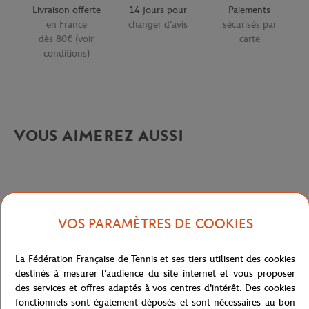
Livraison offerte
14 jours pour
Paiements
en France
changer d'avis
sécurisés par
dès 80€ (voir
carte
conditions)
VOUS AIMEREZ AUSSI
VOS PARAMÈTRES DE COOKIES
Description détaillée
La Fédération Française de Tennis et ses tiers utilisent des cookies
description-fr_FR
destinés à mesurer l'audience du site internet et vous proposer
Référence :
PH4012-1GF
des services et offres adaptés à vos centres d'intérêt. Des cookies
fonctionnels sont également déposés et sont nécessaires au bon