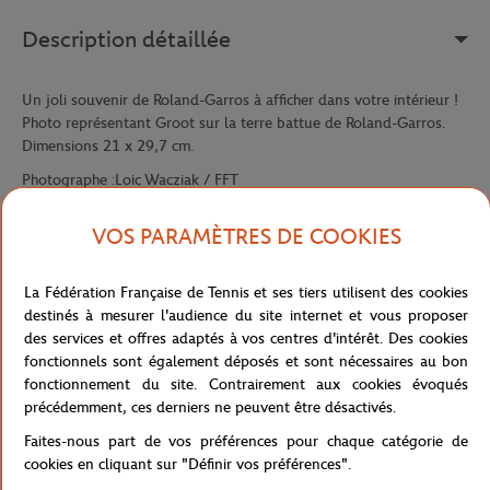
Description détaillée
Un joli souvenir de Roland-Garros à afficher dans votre intérieur !
Photo représentant Groot sur la terre battue de Roland-Garros.
Dimensions 21 x 29,7 cm.
Photographe :Loic Wacziak / FFT
Référence :
RPPU3821-MLT-TU
VOS PARAMÈTRES DE COOKIES
La Fédération Française de Tennis et ses tiers utilisent des cookies
Caractéristiques
destinés à mesurer l'audience du site internet et vous proposer
des services et offres adaptés à vos centres d'intérêt. Des cookies
fonctionnels sont également déposés et sont nécessaires au bon
fonctionnement du site. Contrairement aux cookies évoqués
Livraison et retours
précédemment, ces derniers ne peuvent être désactivés.
Faites-nous part de vos préférences pour chaque catégorie de
cookies en cliquant sur "Définir vos préférences".