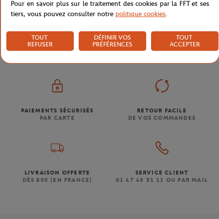
Pour en savoir plus sur le traitement des cookies par la FFT et ses
tiers, vous pouvez consulter notre
politique cookies
.
Boutique
Concession
Photo Diede De Groot - Mouv
Accueil
TOUT
DÉFINIR VOS
TOUT
REFUSER
PRÉFÉRENCES
ACCEPTER
PAIEMENTS SÉCURISÉS
RETOUR FACILE
PAR CARTE
DE VOS COMMANDES
LIVRAISON OFFERTE
SERVICE CLIENT
DÈS 80€ (EN FRANCE)
01 47 43 51 11 OU PAR MAIL