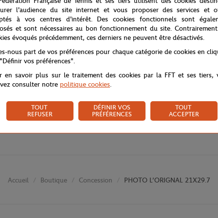
Fédération Française de Tennis et ses tiers utilisent des cookies desti
urer l'audience du site internet et vous proposer des services et of
ptés à vos centres d'intérêt. Des cookies fonctionnels sont égale
osés et sont nécessaires au bon fonctionnement du site. Contrairement
kies évoqués précédemment, ces derniers ne peuvent être désactivés.
tes-nous part de vos préférences pour chaque catégorie de cookies en cli
 "Définir vos préférences".
r en savoir plus sur le traitement des cookies par la FFT et ses tiers,
vez consulter notre
politique cookies
.
TOUT
DÉFINIR VOS
TOUT
REFUSER
PRÉFÉRENCES
ACCEPTER
Boutique
Concession
PHOTO L’ORIGNAL 21X29.7
Accueil