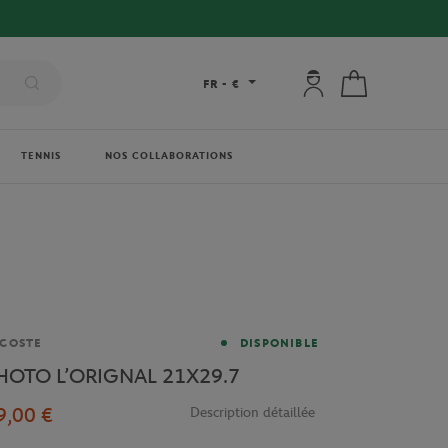
Mon compte : se co
Mon panier
FR
-
€
TENNIS
NOS COLLABORATIONS
rque
COSTE
DISPONIBLE
HOTO L’ORIGNAL 21X29.7
9,00 €
Description détaillée