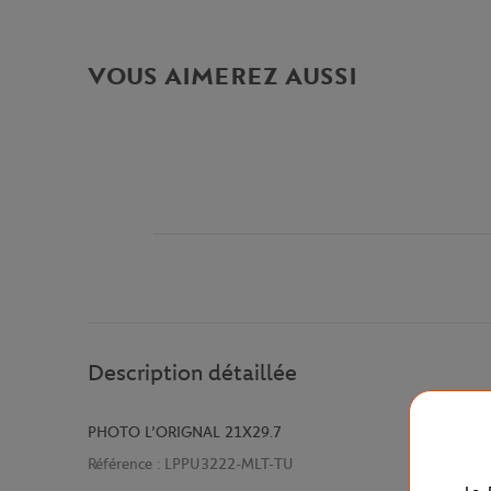
VOUS AIMEREZ AUSSI
Description détaillée
PHOTO L’ORIGNAL 21X29.7
Référence :
LPPU3222-MLT-TU