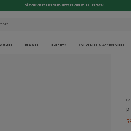
DÉCOUVREZ LES SERVIETTES OFFICIELLES 2026 !
HOMMES
FEMMES
ENFANTS
SOUVENIRS & ACCESSOIRES
Ma
LA
P
5