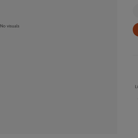
Qu
No visuals
L