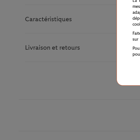
La 
mes
ada
Caractéristiques
dép
coo
Fai
sur
Livraison et retours
Pou
pou