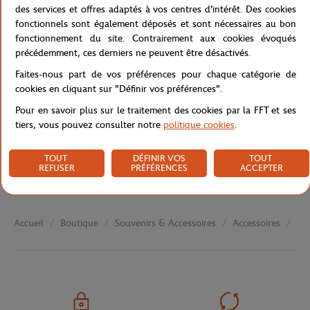
Référence :
RPPU1521-MLT-TU
des services et offres adaptés à vos centres d'intérêt. Des cookies
fonctionnels sont également déposés et sont nécessaires au bon
fonctionnement du site. Contrairement aux cookies évoqués
précédemment, ces derniers ne peuvent être désactivés.
Caractéristiques
Faites-nous part de vos préférences pour chaque catégorie de
cookies en cliquant sur "Définir vos préférences".
Pour en savoir plus sur le traitement des cookies par la FFT et ses
tiers, vous pouvez consulter notre
politique cookies
.
Livraison et retours
TOUT
DÉFINIR VOS
TOUT
REFUSER
PRÉFÉRENCES
ACCEPTER
Boutique
Souvenirs & Accessoires
Accessoires
Pap
Accueil