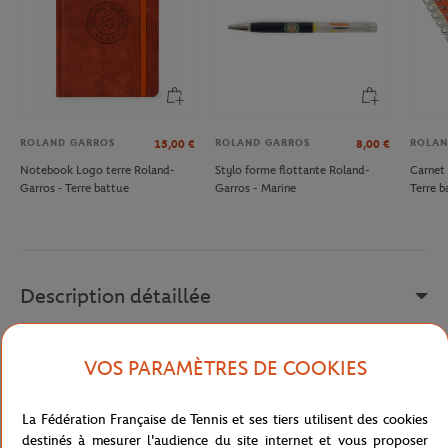
ROLAND GARROS
ROLAND GARROS
ROLAN
15,00
€
8,00
€
Notebook Logo terre Roland-
Stylo forme flottante Roland-
Carnet 
Garros - Terre battue
Garros - Marine
Terre b
Description détaillée
Un joli souvenir de Roland-Garros à afficher dans votre intérieur !
VOS PARAMÈTRES DE COOKIES
Photo représentant Steffi Graff sur la terre battue de Roland-
Garros. Dimensions 30x40 cm.
La Fédération Française de Tennis et ses tiers utilisent des cookies
Photographe : DR / FFT
destinés à mesurer l'audience du site internet et vous proposer