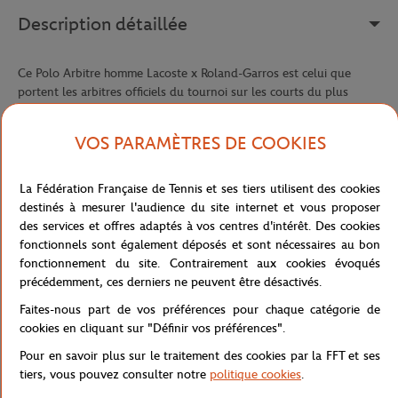
Description détaillée
Ce Polo Arbitre homme Lacoste x Roland-Garros est celui que
portent les arbitres officiels du tournoi sur les courts du plus
prestigieux des Grand Chelem sur terre battue. Plus qu'un simple
polo, c'est une pièce d'autorité et de tradition, taillée pour ceux
VOS PARAMÈTRES DE COOKIES
qui veillent au bon déroulement de chaque match avec rigueur et
élégance.
La Fédération Française de Tennis et ses tiers utilisent des cookies
Confectionné en petit piqué mêlant polyamide et coton issu de
destinés à mesurer l'audience du site internet et vous proposer
l'agriculture biologique, il offre une matière résistante et
des services et offres adaptés à vos centres d'intérêt. Des cookies
confortable, pensée pour tenir toute une journée sous le soleil
fonctionnels sont également déposés et sont nécessaires au bon
parisien. Sa coupe classic fit et ses manches confortables
fonctionnement du site. Contrairement aux cookies évoqués
garantissent une liberté de mouvement totale, sans jamais sacrifier
précédemment, ces derniers ne peuvent être désactivés.
l'allure soignée qu'impose la fonction.
Faites-nous part de vos préférences pour chaque catégorie de
Le col côtelé, directement inspiré de la collection Défilé Lacoste, et
cookies en cliquant sur "Définir vos préférences".
les finitions côtelées sur les épaules apportent une structure nette
et reconnaissable, signature visuelle des arbitres Roland-Garros.
Pour en savoir plus sur le traitement des cookies par la FFT et ses
Le logo Roland-Garros et le crocodile brodé cousu sur la poitrine
tiers, vous pouvez consulter notre
politique cookies
.
viennent sceller cette pièce d'une double identité forte — celle