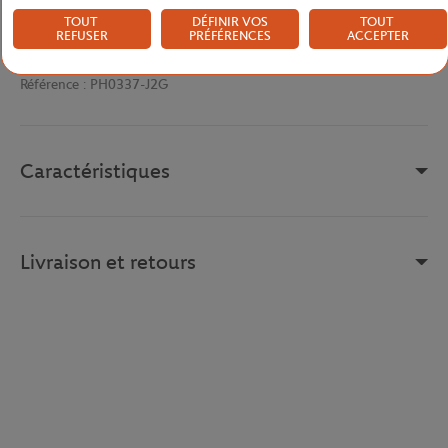
d'un tournoi mythique et d'une maison française au savoir-faire
TOUT
DÉFINIR VOS
TOUT
intemporel. Une pièce collector pour porter un peu de l'autorité et
REFUSER
PRÉFÉRENCES
ACCEPTER
du prestige du court central.
Référence :
PH0337-J2G
Caractéristiques
Livraison et retours