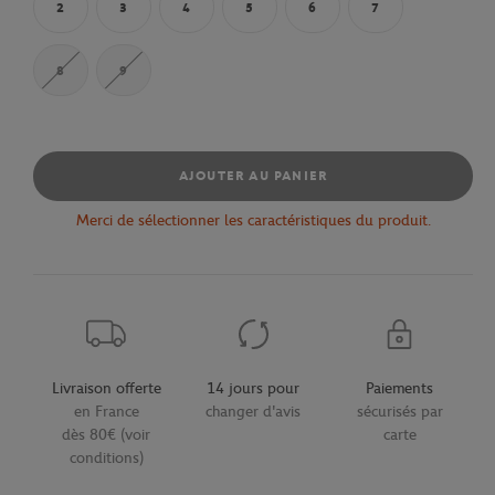
2
3
4
5
6
7
8
9
AJOUTER AU PANIER
Merci de sélectionner les caractéristiques du produit.
Livraison offerte
14 jours pour
Paiements
en France
changer d'avis
sécurisés par
dès 80€ (voir
carte
conditions)