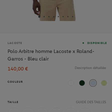
Marque
LACOSTE
DISPONIBLE
Polo Arbitre homme Lacoste x Roland-
Garros - Bleu clair
140,00 €
Description détaillée
COULEUR
Ecru
Vert foncé
Bleu clair
Vert
GUIDE DES TAILLES
TAILLE