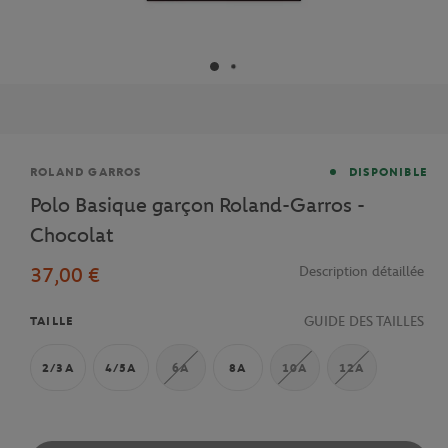
Marque
ROLAND GARROS
DISPONIBLE
Polo Basique garçon Roland-Garros -
Chocolat
37,00 €
Description détaillée
GUIDE DES TAILLES
TAILLE
2/3A
4/5A
6A
8A
10A
12A