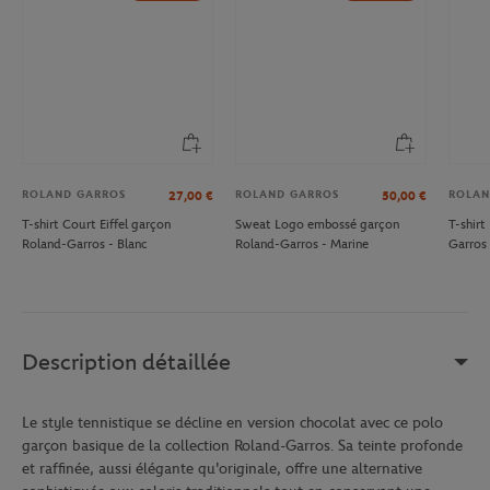
ROLAND GARROS
ROLAND GARROS
ROLAN
27,00
€
50,00
€
T-shirt Court Eiffel garçon
Sweat Logo embossé garçon
T-shir
Roland-Garros - Blanc
Roland-Garros - Marine
Garros 
Description détaillée
Le style tennistique se décline en version chocolat avec ce polo
garçon basique de la collection Roland-Garros. Sa teinte profonde
et raffinée, aussi élégante qu'originale, offre une alternative