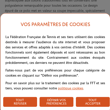
sophistiquée aux coloris traditionnels tout en conservant une
polyvalence remarquable pour toutes les occasions. Le design
épuré de ce polo met en valeur sa coupe impeccable, spécialement
étudiée pour les jeunes morphologies.
Le col classique apporte une touche d'élégance intemporelle à ce
VOS PARAMÈTRES DE COOKIES
vêtement, tout en garantissant confort et maintien parfait de sa
forme au fil du temps. La patte de boutonnage discrète assure un
La Fédération Française de Tennis et ses tiers utilisent des cookies
enfilage facile pour les jeunes joueurs, alliant ainsi praticité et
destinés à mesurer l'audience du site internet et vous proposer
style avec équilibre. Les manches courtes parfaitement
des services et offres adaptés à vos centres d'intérêt. Des cookies
proportionnées offrent une liberté de mouvement optimale,
fonctionnels sont également déposés et sont nécessaires au bon
essentielle pour les activités sportives comme pour le quotidien.
fonctionnement du site. Contrairement aux cookies évoqués
Le logo Roland-Garros délicatement brodé sur la poitrine signe
précédemment, ces derniers ne peuvent être désactivés.
cette pièce avec authenticité, témoignant de son appartenance à
Faites-nous part de vos préférences pour chaque catégorie de
l'univers prestigieux du tournoi parisien. Confectionné dans un
cookies en cliquant sur "Définir vos préférences".
coton, ce polo allie douceur au toucher, résistance aux lavages
répétés et confort durable, répondant parfaitement aux exigences
Pour en savoir plus sur le traitement des cookies par la FFT et ses
des jeunes sportifs actifs. Un basique revisité qui associe
tiers, vous pouvez consulter notre
politique cookies
.
l'élégance classique du tennis à une touche contemporaine.
TOUT
DÉFINIR VOS
TOUT
Référence :
RPOB0325-CHO
REFUSER
PRÉFÉRENCES
ACCEPTER