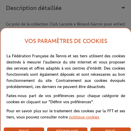
Description détaillée
Ce polo de la collection Club Lacoste x Roland-Garros pour enfant
reprend les codes rétro-graphiques de la ligne adulte, dans une
version pensée pour les petits passionnés de tennis. Confectionné
VOS PARAMÈTRES DE COOKIES
en Petit Piqué extensible en coton issu de l'agriculture biologique,
il offre une matière confortable, douce et résistante, idéale pour
accompagner les journées au tournoi comme les sorties du
La Fédération Française de Tennis et ses tiers utilisent des cookies
quotidien.
destinés à mesurer l'audience du site internet et vous proposer
des services et offres adaptés à vos centres d'intérêt. Des cookies
Sa coupe ample et son col côtelé garantissent une bonne tenue
fonctionnels sont également déposés et sont nécessaires au bon
dans le temps tout en laissant à l'enfant toute sa liberté de
fonctionnement du site. Contrairement aux cookies évoqués
mouvement. Une pièce facile à porter et à associer, qui traverse les
précédemment, ces derniers ne peuvent être désactivés.
saisons sans se démoder.
Faites-nous part de vos préférences pour chaque catégorie de
Sur la poitrine, la broderie Lacoste x Roland-Garros affiche
cookies en cliquant sur "Définir vos préférences".
fièrement cette collaboration emblématique dans un esprit
graphique vintage qui évoque les affiches historiques du tournoi.
Pour en savoir plus sur le traitement des cookies par la FFT et ses
Le logo Roland-Garros et le crocodile brodé cousu à la taille
tiers, vous pouvez consulter notre
politique cookies
.
apportent une touche premium et collector, pour transmettre dès
le plus jeune âge la passion du tennis et l'amour du tournoi