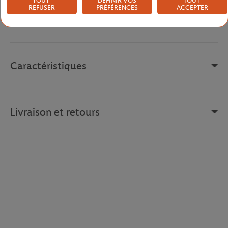
TOUT
DÉFINIR VOS
TOUT
parisien.
REFUSER
PRÉFÉRENCES
ACCEPTER
Référence :
PJ0415-166
Caractéristiques
Livraison et retours