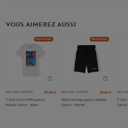
VOUS AIMEREZ AUSSI
NOUVEAU
NOUVEAU
ROLAND GARROS
ROLAND GARROS
ROLAN
27,00
€
35,00
€
T-shirt Court Eiffel garçon
Short Heritage garçon Roland-
T-shir
Roland-Garros - Blanc
Garros - Marine
Garros 