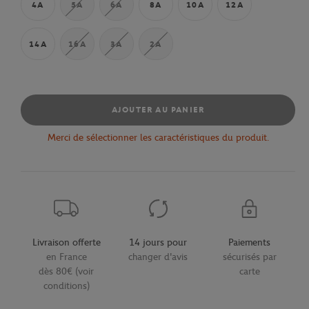
4A
5A
6A
8A
10A
12A
14A
16A
3A
2A
AJOUTER AU PANIER
Merci de sélectionner les caractéristiques du produit.
Livraison offerte
14 jours pour
Paiements
en France
changer d'avis
sécurisés par
dès 80€ (voir
carte
conditions)