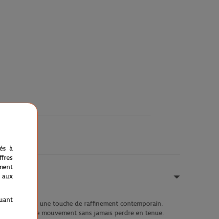
nés à
fres
ment
 aux
quant
 classique avec une touche de raffinement contemporain.
compagne chaque mouvement sans jamais perdre en tenue.