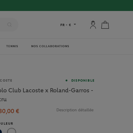
Mon compte : se co
Mon panier
FR
-
€
TENNIS
NOS COLLABORATIONS
rque
COSTE
DISPONIBLE
olo Club Lacoste x Roland-Garros -
cru
30,00 €
Description détaillée
OULEUR