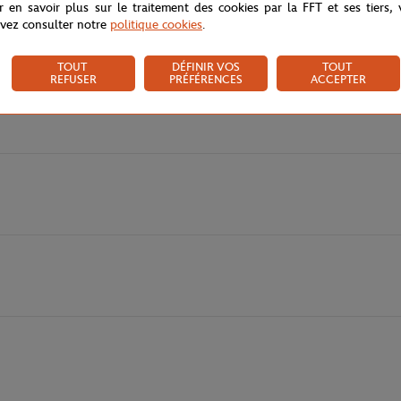
r en savoir plus sur le traitement des cookies par la FFT et ses tiers,
e, dessine une silhouette féminine et structurée, aussi élégante sur le cour
vez consulter notre
politique cookies
.
 tennis classique qui ne se démode jamais.
 avec élégance cette collaboration emblématique, dans un esprit graphique
TOUT
DÉFINIR VOS
TOUT
nt sceller cette pièce d'une finition premium et authentique — un polo qui
REFUSER
PRÉFÉRENCES
ACCEPTER