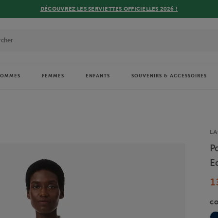
DÉCOUVREZ LES SERVIETTES OFFICIELLES 2026 !
HOMMES
FEMMES
ENFANTS
SOUVENIRS & ACCESSOIRES
Ma
LA
P
E
1
C