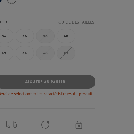
Bleu Marine
Ecru
GUIDE DES TAILLES
ILLE
34
36
38
40
42
44
46
32
AJOUTER AU PANIER
erci de sélectionner les caractéristiques du produit.