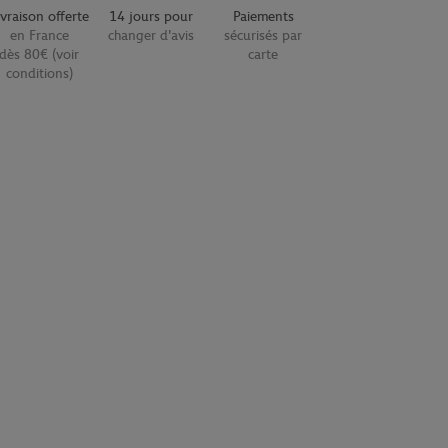
ivraison offerte
14 jours pour
Paiements
en France
changer d'avis
sécurisés par
dès 80€ (voir
carte
conditions)