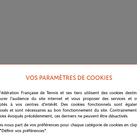
VOS PARAMÈTRES DE COOKIES
Fédération Française de Tennis et ses tiers utilisent des cookies desti
urer l'audience du site internet et vous proposer des services et of
ptés à vos centres d'intérêt. Des cookies fonctionnels sont égale
osés et sont nécessaires au bon fonctionnement du site. Contrairement
kies évoqués précédemment, ces derniers ne peuvent être désactivés.
tes-nous part de vos préférences pour chaque catégorie de cookies en cli
nd Garros Club, ce Polo Club est une pièce qui revisite les codes du polo
 "Définir vos préférences".
griculture biologique, il offre une matière souple et confortable qui ac