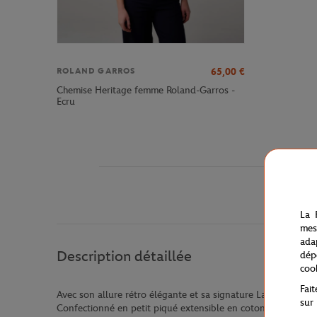
65,00
€
ROLAND GARROS
Chemise Heritage femme Roland-Garros -
Ecru
La 
mes
ada
Description détaillée
dép
coo
Fai
Avec son allure rétro élégante et sa signature Lacoste Rola
sur
Confectionné en petit piqué extensible en coton issu de l'a