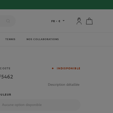
Mon compte : se co
Mon panier
FR
-
€
TENNIS
NOS COLLABORATIONS
rque
COSTE
INDISPONIBLE
F5462
Description détaillée
OULEUR
Aucune option disponible