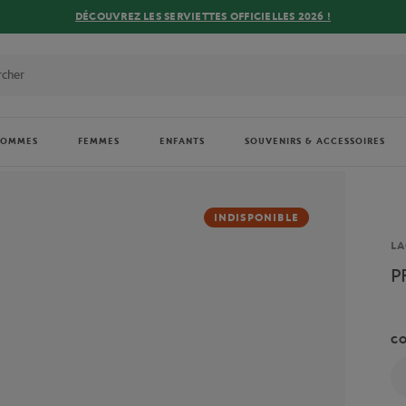
DÉCOUVREZ LES SERVIETTES OFFICIELLES 2026 !
HOMMES
FEMMES
ENFANTS
SOUVENIRS & ACCESSOIRES
INDISPONIBLE
Ma
LA
P
C