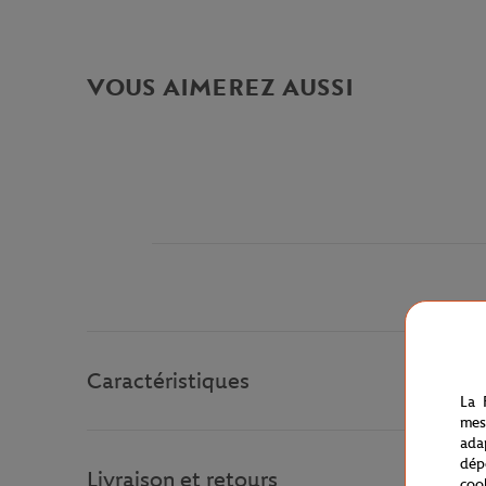
VOUS AIMEREZ AUSSI
Caractéristiques
La 
mes
ada
dép
Livraison et retours
coo