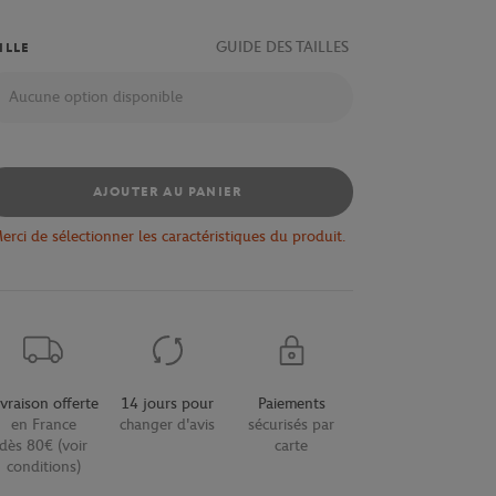
GUIDE DES TAILLES
ILLE
Aucune option disponible
AJOUTER AU PANIER
erci de sélectionner les caractéristiques du produit.
ivraison offerte
14 jours pour
Paiements
en France
changer d'avis
sécurisés par
dès 80€ (voir
carte
conditions)