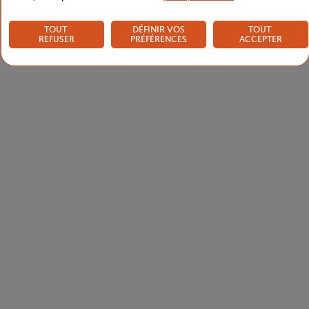
TOUT
DÉFINIR VOS
TOUT
REFUSER
PRÉFÉRENCES
ACCEPTER