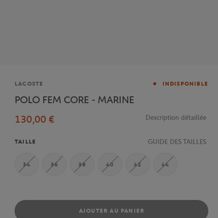
Marque
LACOSTE
INDISPONIBLE
POLO FEM CORE - MARINE
130,00 €
Description détaillée
GUIDE DES TAILLES
TAILLE
34
36
38
40
42
44
AJOUTER AU PANIER