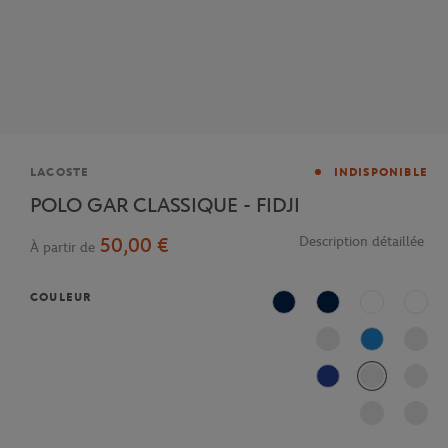
Marque
LACOSTE
INDISPONIBLE
POLO GAR CLASSIQUE - FIDJI
50,00 €
Description détaillée
À partir de
COULEUR
Marine
Bleu Marine
Blanc
Blanc
L99
Marine