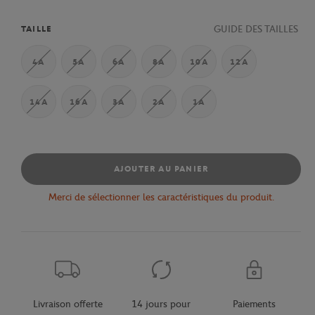
GUIDE DES TAILLES
TAILLE
4A
5A
6A
8A
10A
12A
14A
16A
3A
2A
1A
AJOUTER AU PANIER
Merci de sélectionner les caractéristiques du produit.
Livraison offerte
14 jours pour
Paiements