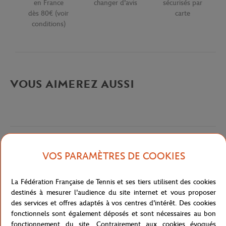
en France
changer d'avis
sécurisés par
dès 80€ (voir
carte
conditions)
VOUS AIMEREZ AUSSI
Description détaillée
VOS PARAMÈTRES DE COOKIES
description-fr_FR
La Fédération Française de Tennis et ses tiers utilisent des cookies
destinés à mesurer l'audience du site internet et vous proposer
Référence :
PJ2909-ZBA
des services et offres adaptés à vos centres d'intérêt. Des cookies
fonctionnels sont également déposés et sont nécessaires au bon
fonctionnement du site. Contrairement aux cookies évoqués