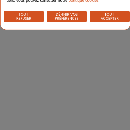
tiers, vous pouvez consulter notre
politique cookies
.
TOUT
DÉFINIR VOS
TOUT
REFUSER
PRÉFÉRENCES
ACCEPTER