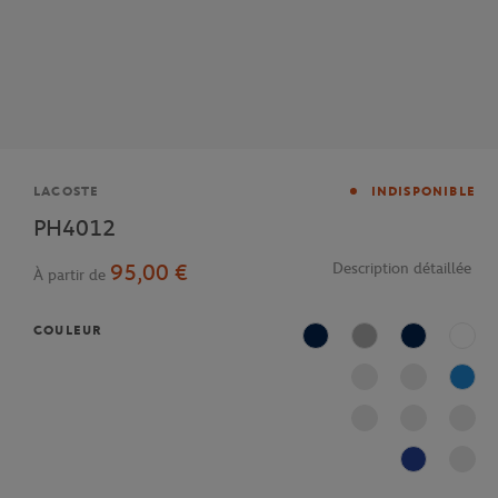
Marque
LACOSTE
INDISPONIBLE
PH4012
95,00 €
Description détaillée
À partir de
COULEUR
Marine
Argent Chiné
Bleu Marine
Blanc
L99
Marine