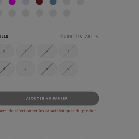
Fushia
Bleu clair
Terre Battue
Bleu
GUIDE DES TAILLES
ILLE
2
3
4
5
6
7
8
9
AJOUTER AU PANIER
erci de sélectionner les caractéristiques du produit.