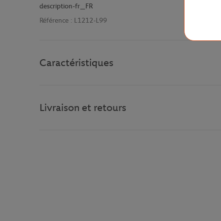
description-fr_FR
Référence :
L1212-L99
Caractéristiques
Livraison et retours