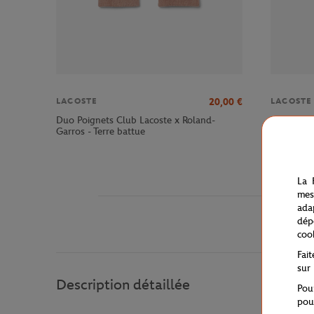
20,00
€
LACOSTE
LACOSTE
Duo Poignets Club Lacoste x Roland-
Chaussett
Garros - Terre battue
- Terre ba
La 
mes
ada
dép
coo
Fai
sur
Description détaillée
Pou
pou