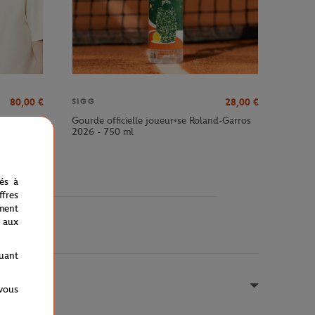
80,00
€
28,00
€
SIGG
-Garros -
Gourde officielle joueur•se Roland-Garros
2026 - 750 ml
nés à
fres
ment
 aux
quant
 vous