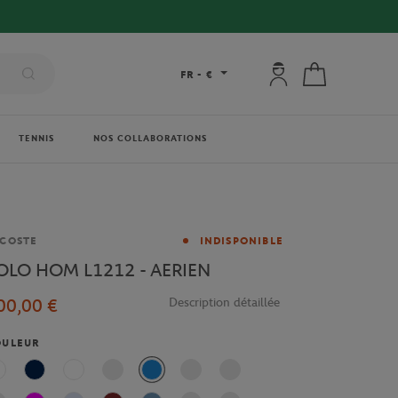
Mon compte : se co
Mon panier
FR
-
€
TENNIS
NOS COLLABORATIONS
rque
COSTE
INDISPONIBLE
OLO HOM L1212 - AERIEN
00,00 €
Description détaillée
OULEUR
Blanc
Marine
Multicolor
L99