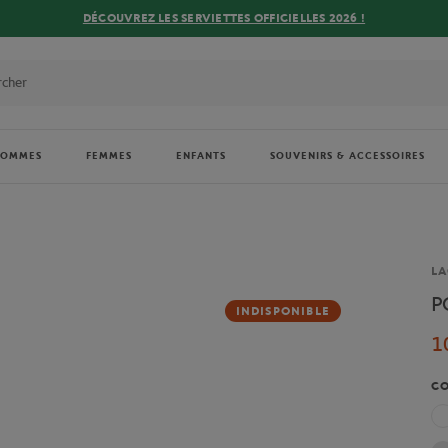
DÉCOUVREZ LES SERVIETTES OFFICIELLES 2026 !
HOMMES
FEMMES
ENFANTS
SOUVENIRS & ACCESSOIRES
Ma
LA
P
INDISPONIBLE
1
C