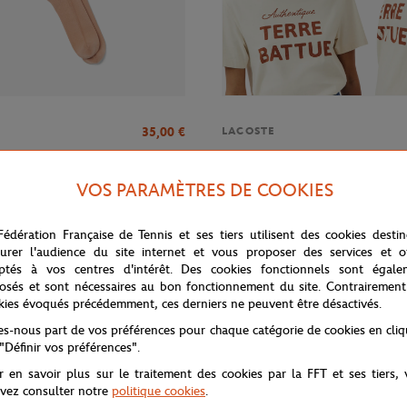
35,00
€
LACOSTE
es Club Lacoste x Roland-Garros
Casquette Club Lacoste x Roland
ttue
Ecru
VOS PARAMÈTRES DE COOKIES
Fédération Française de Tennis et ses tiers utilisent des cookies desti
urer l'audience du site internet et vous proposer des services et of
ptés à vos centres d'intérêt. Des cookies fonctionnels sont égale
osés et sont nécessaires au bon fonctionnement du site. Contrairement
kies évoqués précédemment, ces derniers ne peuvent être désactivés.
tes-nous part de vos préférences pour chaque catégorie de cookies en cli
 "Définir vos préférences".
r en savoir plus sur le traitement des cookies par la FFT et ses tiers,
vez consulter notre
politique cookies
.