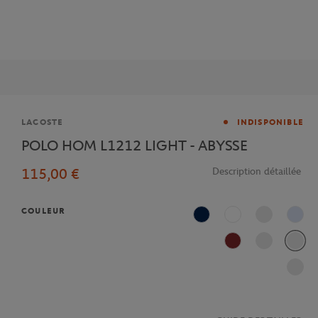
Marque
LACOSTE
INDISPONIBLE
POLO HOM L1212 LIGHT - ABYSSE
115,00 €
Description détaillée
COULEUR
Bleu Marine
Blanc
Bleu 
Terre Battue