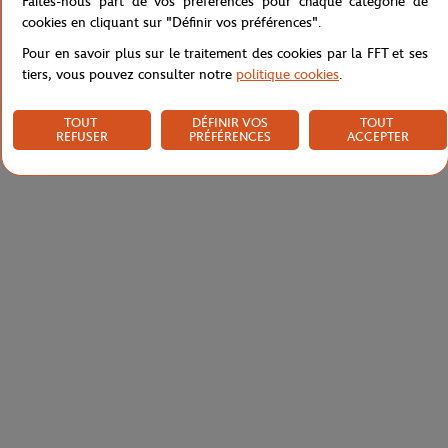
Faites-nous part de vos préférences pour chaque catégorie de
Livraison et retours
cookies en cliquant sur "Définir vos préférences".
Pour en savoir plus sur le traitement des cookies par la FFT et ses
tiers, vous pouvez consulter notre
politique cookies
.
TOUT
DÉFINIR VOS
TOUT
REFUSER
PRÉFÉRENCES
ACCEPTER