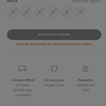
GUIDE DES TAILLES
TAILLE
2
3
4
5
6
7
AJOUTER AU PANIER
Merci de sélectionner les caractéristiques du produit.
Livraison offerte
14 jours pour
Paiements
en France
changer d'avis
sécurisés par
dès 80€ (voir
carte
conditions)