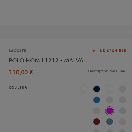
Marque
LACOSTE
INDISPONIBLE
POLO HOM L1212 - MALVA
110,00 €
Description détaillée
COULEUR
Blanc
Marine
Multicolor
L99
Fushia
Bleu 
Terre Battue
Bleu