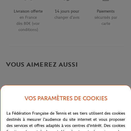
Livraison offerte
14 jours pour
Paiements
en France
changer d'avis
sécurisés par
dès 80€ (voir
carte
conditions)
VOUS AIMEREZ AUSSI
VOS PARAMÈTRES DE COOKIES
Description détaillée
La Fédération Française de Tennis et ses tiers utilisent des cookies
description-fr_FR
destinés à mesurer l'audience du site internet et vous proposer
des services et offres adaptés à vos centres d'intérêt. Des cookies
Référence :
L1212-I1L