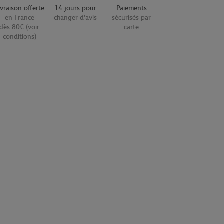
ivraison offerte
14 jours pour
Paiements
en France
changer d'avis
sécurisés par
dès 80€ (voir
carte
conditions)