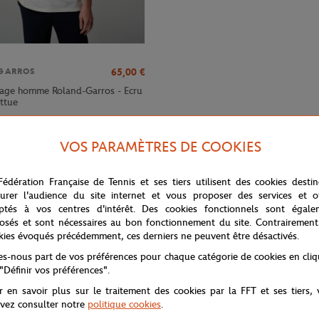
65,00
€
GARROS
tage homme Roland-Garros - Ecru
attue
VOS PARAMÈTRES DE COOKIES
Fédération Française de Tennis et ses tiers utilisent des cookies desti
urer l'audience du site internet et vous proposer des services et of
ptés à vos centres d'intérêt. Des cookies fonctionnels sont égale
osés et sont nécessaires au bon fonctionnement du site. Contrairement
kies évoqués précédemment, ces derniers ne peuvent être désactivés.
tes-nous part de vos préférences pour chaque catégorie de cookies en cli
 "Définir vos préférences".
r en savoir plus sur le traitement des cookies par la FFT et ses tiers,
eau polo Lacoste Sport conçu en petit piqué de coton technique. Inspiré p
vez consulter notre
politique cookies
.
e vert brodé emblématique. Des finitions en bord-côte contrasté et une étiq