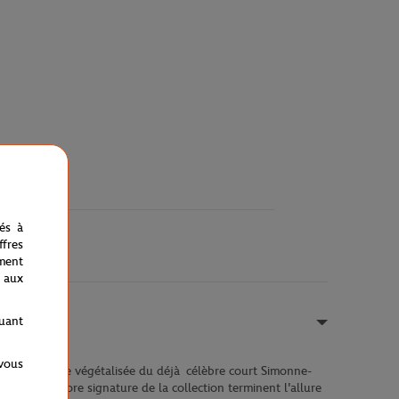
nés à
fres
ment
 aux
quant
 vous
ar la verrière végétalisée du déjà célèbre court Simonne-
uette tricolore signature de la collection terminent l'allure