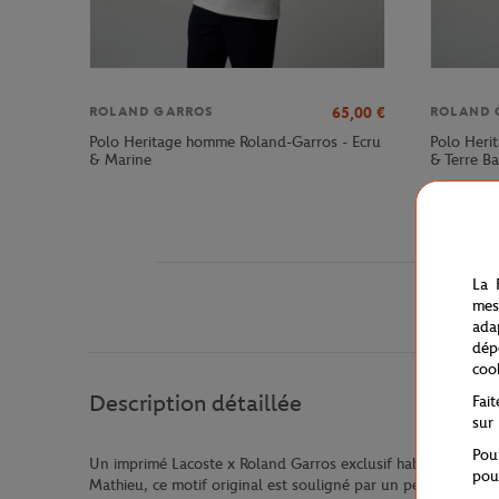
65,00
€
ROLAND GARROS
ROLAND 
Polo Heritage homme Roland-Garros - Ecru
Polo Heri
& Marine
& Terre B
La 
mes
ada
dép
coo
Description détaillée
Fai
sur
Pou
Un imprimé Lacoste x Roland Garros exclusif habille ce nouv
pou
Mathieu, ce motif original est souligné par un petit crocodil