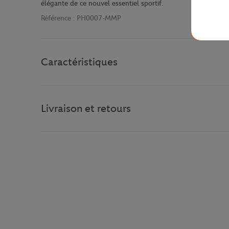
élégante de ce nouvel essentiel sportif.
Référence :
PH0007-MMP
Caractéristiques
Livraison et retours