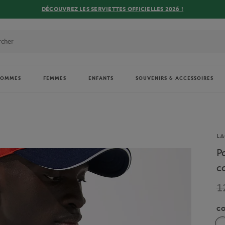
DÉCOUVREZ LES SERVIETTES OFFICIELLES 2026 !
HOMMES
FEMMES
ENFANTS
SOUVENIRS & ACCESSOIRES
Ma
LA
P
c
1
C