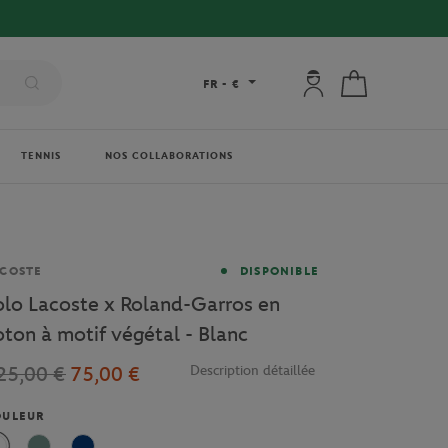
Mon compte : se co
Mon panier
FR
-
€
TENNIS
NOS COLLABORATIONS
rque
COSTE
DISPONIBLE
olo Lacoste x Roland-Garros en
oton à motif végétal - Blanc
25,00 €
75,00 €
Description détaillée
OULEUR