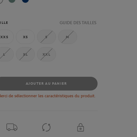
Blanc / Marine / Flamenco
Yucca / Blanc
Marine
GUIDE DES TAILLES
ILLE
XXS
XS
S
M
L
XL
XXL
AJOUTER AU PANIER
erci de sélectionner les caractéristiques du produit.