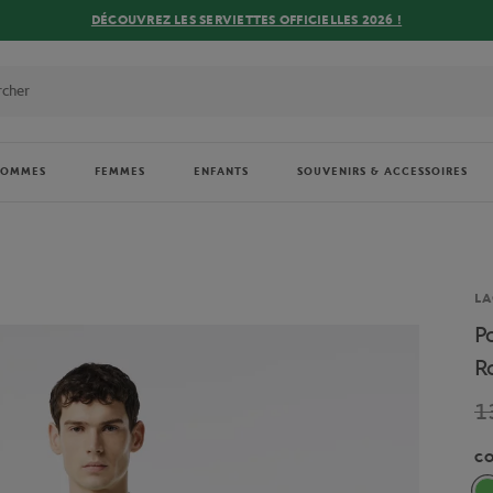
DÉCOUVREZ LES SERVIETTES OFFICIELLES 2026 !
HOMMES
FEMMES
ENFANTS
SOUVENIRS & ACCESSOIRES
Ma
LA
P
R
1
C