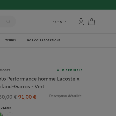
Mon compte : se co
Mon panier
FR
-
€
TENNIS
NOS COLLABORATIONS
rque
COSTE
DISPONIBLE
olo Performance homme Lacoste x
oland-Garros - Vert
30,00 €
91,00 €
Description détaillée
OULEUR