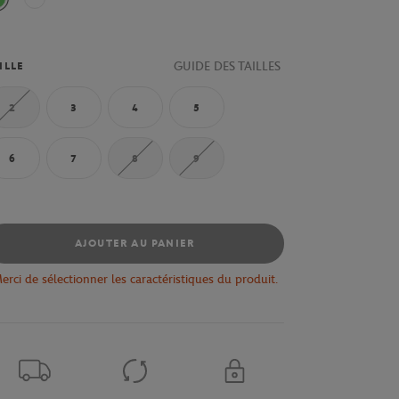
Vert
Blanc/ Vert
GUIDE DES TAILLES
ILLE
2
3
4
5
6
7
8
9
AJOUTER AU PANIER
erci de sélectionner les caractéristiques du produit.