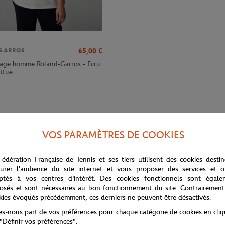
65,00
€
GARROS
tage homme Roland-Garros - Ecru
attue
VOS PARAMÈTRES DE COOKIES
Fédération Française de Tennis et ses tiers utilisent des cookies desti
urer l'audience du site internet et vous proposer des services et of
ptés à vos centres d'intérêt. Des cookies fonctionnels sont égale
osés et sont nécessaires au bon fonctionnement du site. Contrairement
kies évoqués précédemment, ces derniers ne peuvent être désactivés.
t une déclaration de sophistication et de passion pour le sport. La maille
tes-nous part de vos préférences pour chaque catégorie de cookies en cli
 polo côtelé contrasté ajoute une touche de style distinctif, tandis que l
 "Définir vos préférences".