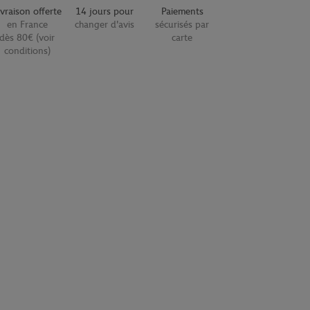
ivraison offerte
14 jours pour
Paiements
en France
changer d'avis
sécurisés par
dès 80€ (voir
carte
conditions)