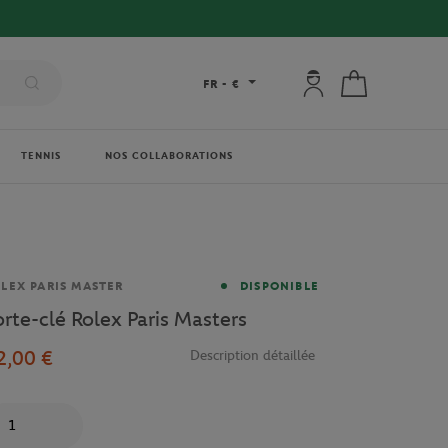
Mon compte : se co
Mon panier
FR
-
€
TENNIS
NOS COLLABORATIONS
rque
LEX PARIS MASTER
DISPONIBLE
orte-clé Rolex Paris Masters
2,00 €
Description détaillée
antité