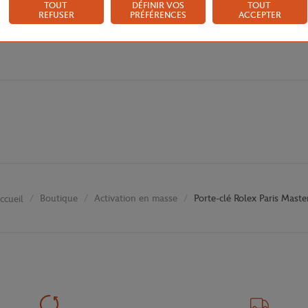
TOUT
DÉFINIR VOS
TOUT
REFUSER
PRÉFÉRENCES
ACCEPTER
Boutique
Activation en masse
Porte-clé Rolex Paris Maste
ccueil