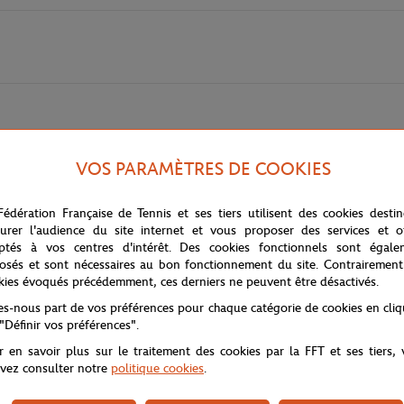
VOS PARAMÈTRES DE COOKIES
lection se concentre sur des indispensables basiques et indémodables : des swea
Fédération Française de Tennis et ses tiers utilisent des cookies desti
 la collection Rolex Paris Masters occupe une place de choix dans la garde-robe d
urer l'audience du site internet et vous proposer des services et of
ptés à vos centres d'intérêt. Des cookies fonctionnels sont égale
 facilement décorer vos clés.
osés et sont nécessaires au bon fonctionnement du site. Contrairement
kies évoqués précédemment, ces derniers ne peuvent être désactivés.
tes-nous part de vos préférences pour chaque catégorie de cookies en cli
 "Définir vos préférences".
r en savoir plus sur le traitement des cookies par la FFT et ses tiers,
vez consulter notre
politique cookies
.