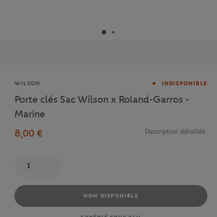
Marque
WILSON
INDISPONIBLE
Porte clés Sac Wilson x Roland-Garros -
Marine
8,00 €
Description détaillée
Quantité
NON DISPONIBLE