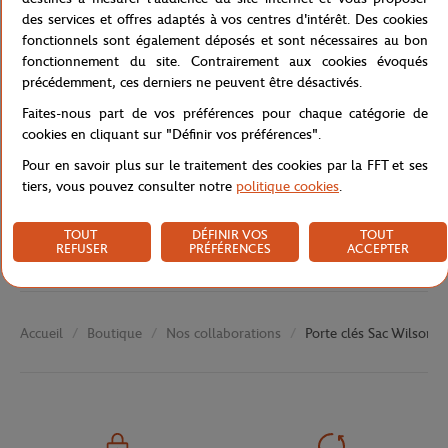
Référence :
WR8049101001-TU
des services et offres adaptés à vos centres d'intérêt. Des cookies
fonctionnels sont également déposés et sont nécessaires au bon
fonctionnement du site. Contrairement aux cookies évoqués
précédemment, ces derniers ne peuvent être désactivés.
Caractéristiques
Faites-nous part de vos préférences pour chaque catégorie de
cookies en cliquant sur "Définir vos préférences".
Pour en savoir plus sur le traitement des cookies par la FFT et ses
tiers, vous pouvez consulter notre
politique cookies
.
Livraison et retours
TOUT
DÉFINIR VOS
TOUT
REFUSER
PRÉFÉRENCES
ACCEPTER
Boutique
Nos collaborations
Porte clés Sac Wilson 
Accueil