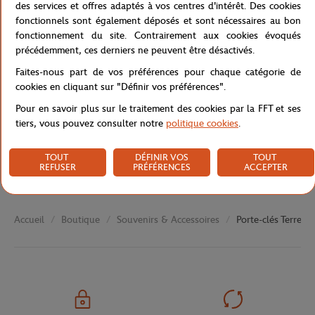
des services et offres adaptés à vos centres d'intérêt. Des cookies
fonctionnels sont également déposés et sont nécessaires au bon
fonctionnement du site. Contrairement aux cookies évoqués
précédemment, ces derniers ne peuvent être désactivés.
Caractéristiques
Faites-nous part de vos préférences pour chaque catégorie de
cookies en cliquant sur "Définir vos préférences".
Pour en savoir plus sur le traitement des cookies par la FFT et ses
Livraison et retours
tiers, vous pouvez consulter notre
politique cookies
.
TOUT
DÉFINIR VOS
TOUT
REFUSER
PRÉFÉRENCES
ACCEPTER
Boutique
Souvenirs & Accessoires
Porte-clés Terre b
Accueil